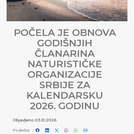
POČELA JE OBNOVA
GODIŠNJIH
ČLANARINA
NATURISTIČKE
ORGANIZACIJE
SRBIJE ZA
KALENDARSKU
2026. GODINU
Objavljeno
03.01.2026.
Podelite