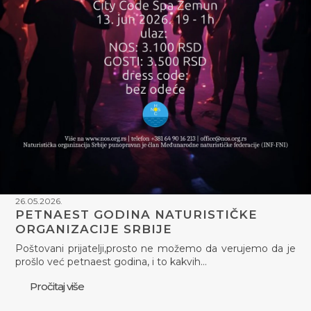
26.05.2026.
PETNAEST GODINA NATURISTIČKE
ORGANIZACIJE SRBIJE
Poštovani prijatelji,prosto ne možemo da verujemo da je
prošlo već petnaest godina, i to kakvih…
Pročitaj više