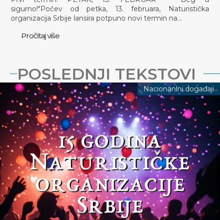
sigurno!"Počev od petka, 13. februara, Naturistička
organizacija Srbije lansira potpuno novi termin na…
Pročitaj više
POSLEDNJI TEKSTOVI
Nacionanlni događaji