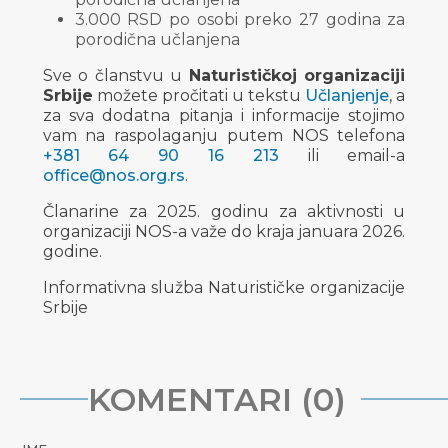
3.000 RSD po osobi preko 27 godina za
porodična učlanjena
Sve o članstvu u
Naturističkoj organizaciji
Srbije
možete pročitati u tekstu
Učlanjenje
, a
za sva dodatna pitanja i informacije stojimo
vam na raspolaganju putem NOS telefona
+381 64 90 16 213
ili email-a
office@nos.org.rs
.
Članarine za 2025. godinu za aktivnosti u
organizaciji NOS-a važe do kraja januara 2026.
godine.
Informativna služba Naturističke organizacije
Srbije
KOMENTARI (0)