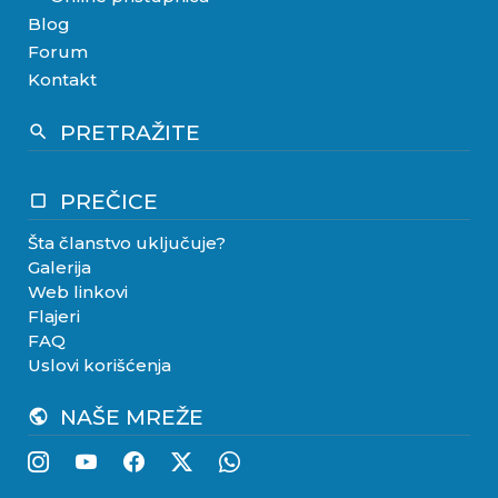
Blog
Forum
Kontakt
PRETRAŽITE
search
PREČICE
crop_square
Šta članstvo uključuje?
Galerija
Web linkovi
Flajeri
FAQ
Uslovi korišćenja
NAŠE MREŽE
public