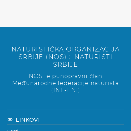
NATURISTIČKA ORGANIZACIJA
SRBIJE (NOS) :: NATURISTI
SRBIJE
NOS je punopravni član
Međunarodne federacije naturista
(INF-FNI)
LINKOVI
link