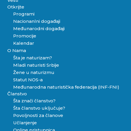
Vesti
Otkrijte
Programi
Nacionanlni događaji
Međunarodni događaji
Promocije
Kalendar
O Nama
Šta je naturizam?
Mladi naturisti Srbije
Žene u naturizmu
Statut NOS-a
Međunarodna naturistička federacija (INF-FNI)
Članstvo
Šta znači članstvo?
Šta članstvo uključuje?
Povoljnosti za članove
Učlanjenje
Online pristupnica