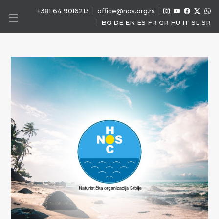
|
|
+381 64 9016213
office@nos.org.rs
|
BG
DE
EN
ES
FR
GR
HU
IT
SL
SR