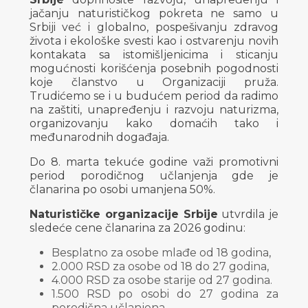
jačanju naturističkog pokreta ne samo u
Srbiji već i globalno, pospešivanju zdravog
života i ekološke svesti kao i ostvarenju novih
kontakata sa istomišljenicima i sticanju
mogućnosti korišćenja posebnih pogodnosti
koje članstvo u Organizaciji pruža.
Trudićemo se i u budućem period da radimo
na zaštiti, unapređenju i razvoju naturizma,
organizovanju kako domaćih tako i
međunarodnih događaja.
Do 8. marta tekuće godine važi promotivni
period porodičnog učlanjenja gde je
članarina po osobi umanjena 50%.
Naturističke organizacije Srbije
utvrdila je
sledeće cene članarina za 2026 godinu:
Besplatno za osobe mlađe od 18 godina,
2.000 RSD za osobe od 18 do 27 godina,
4.000 RSD za osobe starije od 27 godina.
1.500 RSD po osobi do 27 godina za
porodična učlanjena