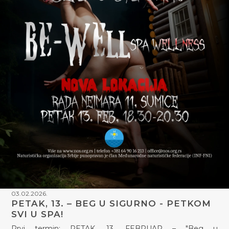
03.02.2026.
PETAK, 13. – BEG U SIGURNO - PETKOM
SVI U SPA!
Prvi termin: PETAK, 13. FEBRUAR – "Beg u