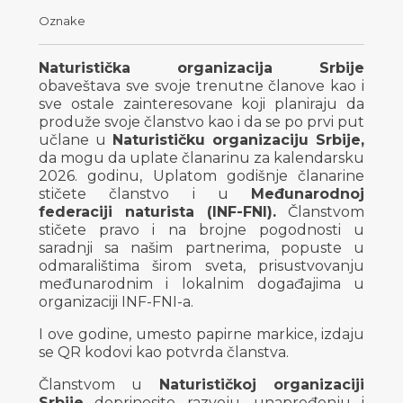
Oznake
Naturistička organizacija Srbije
obaveštava sve svoje trenutne članove kao i
sve ostale zainteresovane koji planiraju da
produže svoje članstvo kao i da se po prvi put
učlane u
Naturističku organizaciju Srbije,
da mogu da uplate članarinu za kalendarsku
2026. godinu, Uplatom godišnje članarine
stičete članstvo i u
Međunarodnoj
federaciji naturista (INF-FNI).
Članstvom
stičete pravo i na brojne pogodnosti u
saradnji sa našim partnerima, popuste u
odmaralištima širom sveta, prisustvovanju
međunarodnim i lokalnim događajima u
organizaciji INF-FNI-a.
I ove godine, umesto papirne markice, izdaju
se QR kodovi kao potvrda članstva.
Članstvom u
Naturističkoj organizaciji
Srbije
doprinosite razvoju, unapređenju i