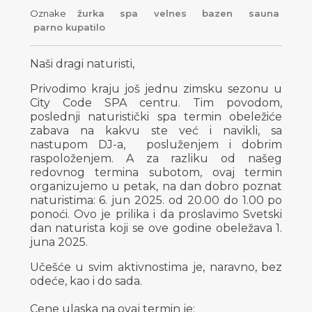
Oznake
žurka
spa
velnes
bazen
sauna
parno kupatilo
Naši dragi naturisti,
Privodimo kraju još jednu zimsku sezonu u
City Code SPA centru. Tim povodom,
poslednji naturistički spa termin obeležiće
zabava na kakvu ste već i navikli, sa
nastupom DJ-a, posluženjem i dobrim
raspoloženjem. A za razliku od našeg
redovnog termina subotom, ovaj termin
organizujemo u petak, na dan dobro poznat
naturistima: 6. jun 2025. od 20.00 do 1.00 po
ponoći. Ovo je prilika i da proslavimo Svetski
dan naturista koji se ove godine obeležava 1.
juna 2025.
Učešće u svim aktivnostima je, naravno, bez
odeće, kao i do sada.
Cene ulaska na ovaj termin je: