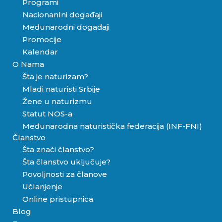
Programi
Nacionanlni događaji
Međunarodni događaji
Promocije
Kalendar
O Nama
Šta je naturizam?
Mladi naturisti Srbije
Žene u naturizmu
Statut NOS-a
Međunarodna naturistička federacija (INF-FNI)
Članstvo
Šta znači članstvo?
Šta članstvo uključuje?
Povoljnosti za članove
Učlanjenje
Online pristupnica
Blog