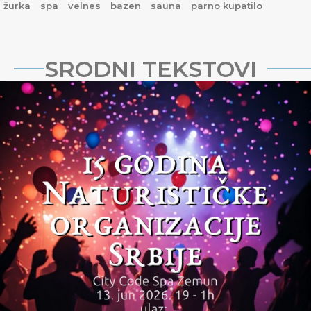
žurka
spa
velnes
bazen
sauna
parno kupatilo
SRODNI TEKSTOVI