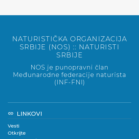
NATURISTIČKA ORGANIZACIJA
SRBIJE (NOS) :: NATURISTI
SRBIJE
NOS je punopravni član
Međunarodne federacije naturista
(INF-FNI)
LINKOVI
link
Vesti
Otkrijte