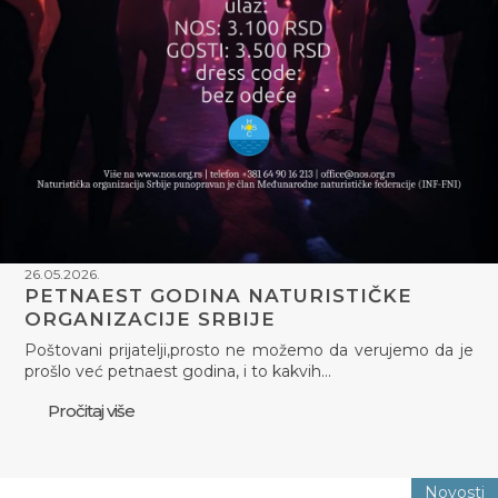
26.05.2026.
PETNAEST GODINA NATURISTIČKE
ORGANIZACIJE SRBIJE
Poštovani prijatelji,prosto ne možemo da verujemo da je
prošlo već petnaest godina, i to kakvih…
Pročitaj više
Novosti