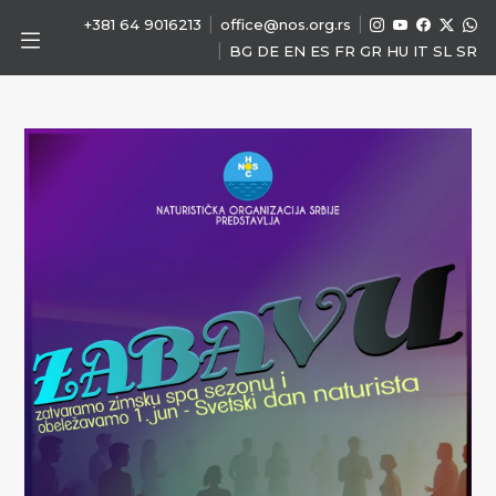
|
|
+381 64 9016213
office@nos.org.rs
|
BG
DE
EN
ES
FR
GR
HU
IT
SL
SR