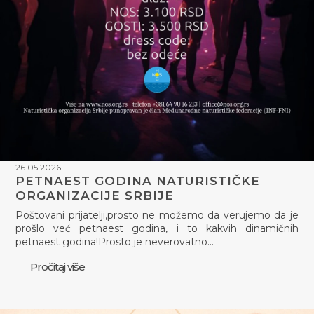
26.05.2026.
PETNAEST GODINA NATURISTIČKE
ORGANIZACIJE SRBIJE
Poštovani prijatelji,prosto ne možemo da verujemo da je
prošlo već petnaest godina, i to kakvih dinamičnih
petnaest godina!Prosto je neverovatno…
Pročitaj više