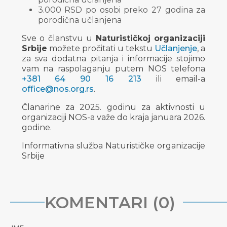
3.000 RSD po osobi preko 27 godina za
porodična učlanjena
Sve o članstvu u
Naturističkoj organizaciji
Srbije
možete pročitati u tekstu
Učlanjenje
, a
za sva dodatna pitanja i informacije stojimo
vam na raspolaganju putem NOS telefona
+381 64 90 16 213
ili email-a
office@nos.org.rs
.
Članarine za 2025. godinu za aktivnosti u
organizaciji NOS-a važe do kraja januara 2026.
godine.
Informativna služba Naturističke organizacije
Srbije
KOMENTARI (0)