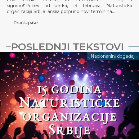
sigurno!"Počev od petka, 13. februara, Naturistička
organizacija Srbije lansira potpuno novi termin na…
Pročitaj više
POSLEDNJI TEKSTOVI
Nacionanlni događaji