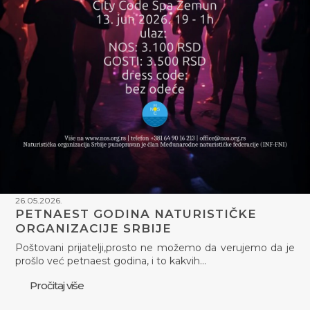
26.05.2026.
PETNAEST GODINA NATURISTIČKE
ORGANIZACIJE SRBIJE
Poštovani prijatelji,prosto ne možemo da verujemo da je
prošlo već petnaest godina, i to kakvih…
Pročitaj više