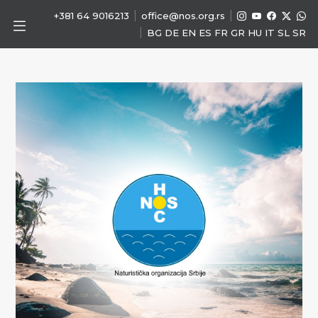
|
|
+381 64 9016213
office@nos.org.rs
|
BG
DE
EN
ES
FR
GR
HU
IT
SL
SR