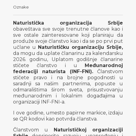
Oznake
Naturistička organizacija Srbije
obaveštava sve svoje trenutne članove kao i
sve ostale zainteresovane koji planiraju da
produže svoje članstvo kao i da se po prvi put
učlane u
Naturističku organizaciju Srbije,
da mogu da uplate članarinu za kalendarsku
2026. godinu, Uplatom godišnje članarine
stičete članstvo i u
Međunarodnoj
federaciji naturista (INF-FNI).
Članstvom
stičete pravo i na brojne pogodnosti u
saradnji sa našim partnerima, popuste u
odmaralištima širom sveta, prisustvovanju
međunarodnim i lokalnim događajima u
organizaciji INF-FNI-a.
I ove godine, umesto papirne markice, izdaju
se QR kodovi kao potvrda članstva.
Članstvom u
Naturističkoj organizaciji
Srbije
doprinosite razvoju, unapređenju i