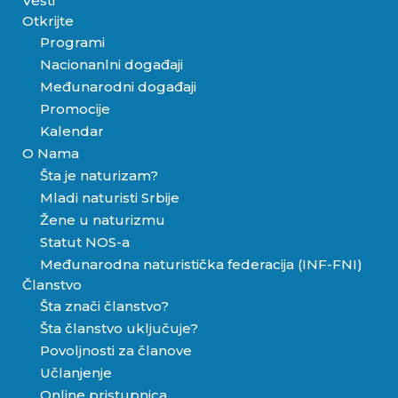
Vesti
Otkrijte
Programi
Nacionanlni događaji
Međunarodni događaji
Promocije
Kalendar
O Nama
Šta je naturizam?
Mladi naturisti Srbije
Žene u naturizmu
Statut NOS-a
Međunarodna naturistička federacija (INF-FNI)
Članstvo
Šta znači članstvo?
Šta članstvo uključuje?
Povoljnosti za članove
Učlanjenje
Online pristupnica