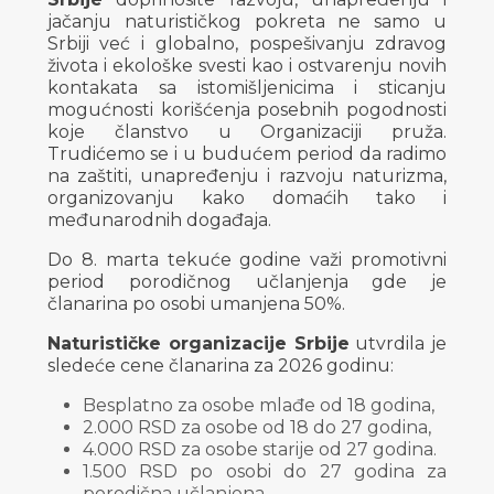
jačanju naturističkog pokreta ne samo u
Srbiji već i globalno, pospešivanju zdravog
života i ekološke svesti kao i ostvarenju novih
kontakata sa istomišljenicima i sticanju
mogućnosti korišćenja posebnih pogodnosti
koje članstvo u Organizaciji pruža.
Trudićemo se i u budućem period da radimo
na zaštiti, unapređenju i razvoju naturizma,
organizovanju kako domaćih tako i
međunarodnih događaja.
Do 8. marta tekuće godine važi promotivni
period porodičnog učlanjenja gde je
članarina po osobi umanjena 50%.
Naturističke organizacije Srbije
utvrdila je
sledeće cene članarina za 2026 godinu:
Besplatno za osobe mlađe od 18 godina,
2.000 RSD za osobe od 18 do 27 godina,
4.000 RSD za osobe starije od 27 godina.
1.500 RSD po osobi do 27 godina za
porodična učlanjena