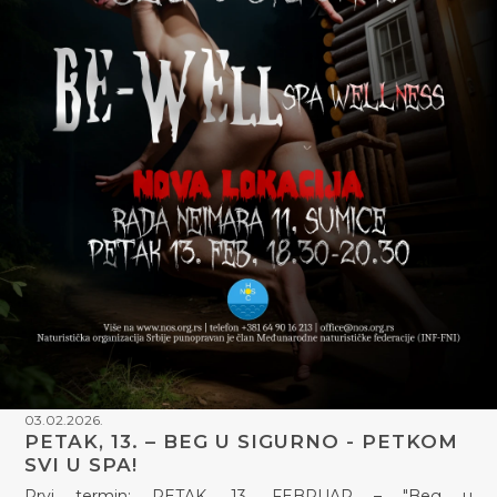
03.02.2026.
PETAK, 13. – BEG U SIGURNO - PETKOM
SVI U SPA!
Prvi termin: PETAK, 13. FEBRUAR – "Beg u