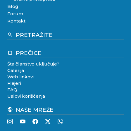
Blog
Forum
Kontakt
PRETRAŽITE
search
PREČICE
crop_square
Šta članstvo uključuje?
Galerija
Web linkovi
Flajeri
FAQ
Uslovi korišćenja
NAŠE MREŽE
public