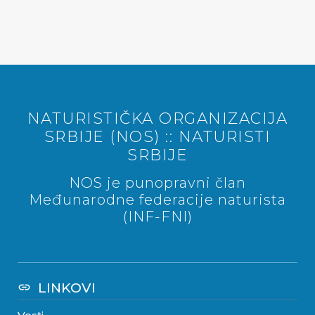
NATURISTIČKA ORGANIZACIJA
SRBIJE (NOS) :: NATURISTI
SRBIJE
NOS je punopravni član
Međunarodne federacije naturista
(INF-FNI)
LINKOVI
link