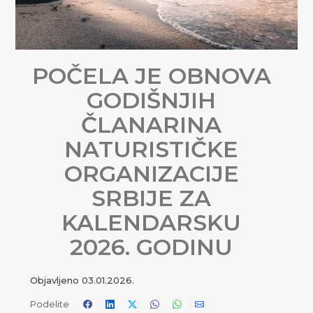
POČELA JE OBNOVA
GODIŠNJIH
ČLANARINA
NATURISTIČKE
ORGANIZACIJE
SRBIJE ZA
KALENDARSKU
2026. GODINU
Objavljeno
03.01.2026.
Podelite