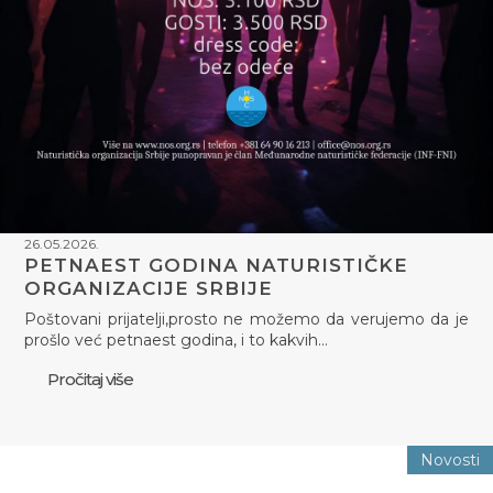
26.05.2026.
PETNAEST GODINA NATURISTIČKE
ORGANIZACIJE SRBIJE
Poštovani prijatelji,prosto ne možemo da verujemo da je
prošlo već petnaest godina, i to kakvih…
Pročitaj više
Novosti