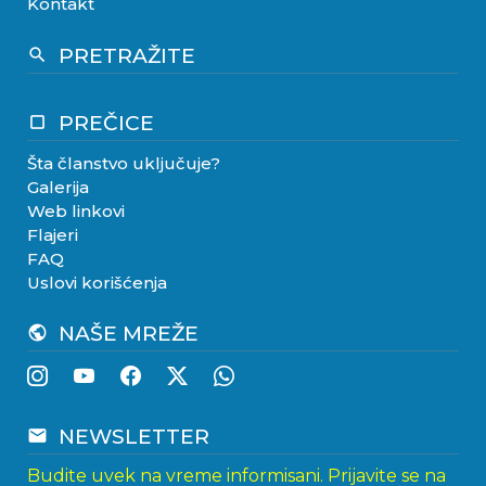
Kontakt
PRETRAŽITE
search
PREČICE
crop_square
Šta članstvo uključuje?
Galerija
Web linkovi
Flajeri
FAQ
Uslovi korišćenja
NAŠE MREŽE
public
NEWSLETTER
email
Budite uvek na vreme informisani. Prijavite se na