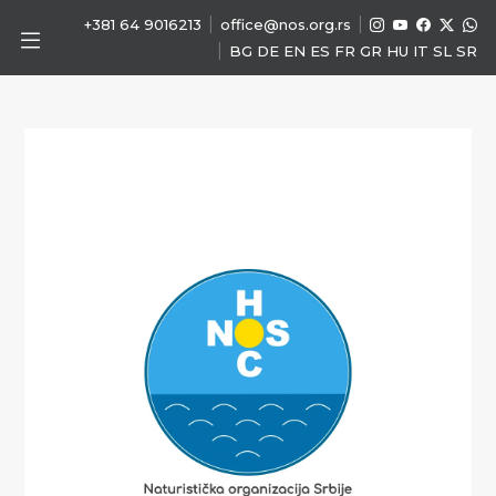
|
|
+381 64 9016213
office@nos.org.rs
|
BG
DE
EN
ES
FR
GR
HU
IT
SL
SR