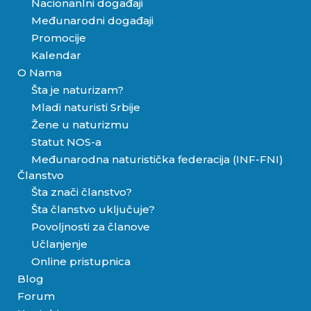
Nacionanlni događaji
Međunarodni događaji
Promocije
Kalendar
O Nama
Šta je naturizam?
Mladi naturisti Srbije
Žene u naturizmu
Statut NOS-a
Međunarodna naturistička federacija (INF-FNI)
Članstvo
Šta znači članstvo?
Šta članstvo uključuje?
Povoljnosti za članove
Učlanjenje
Online pristupnica
Blog
Forum