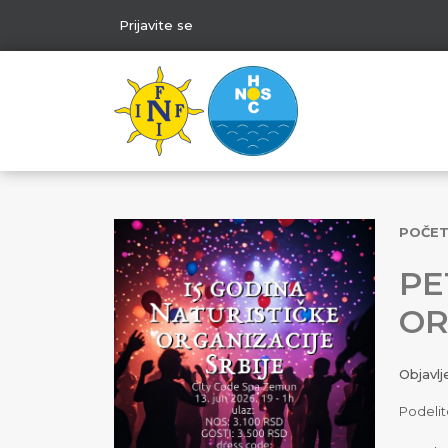
Prijavite se
POČE
PE
OR
Objavl
Podelit