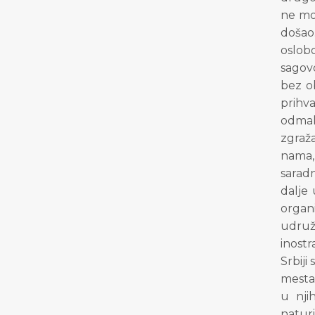
ne mož
došao
oslob
sagovo
bez ob
prihv
odmakl
zgraža
nama,
saradn
dalje
organ
udruž
inostr
Srbiji
mesta
u nji
natur