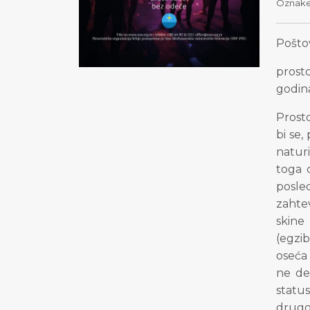
Oznak
Poštov
prost
godin
Prost
bi se,
naturi
toga 
posle
zahte
skine
(egzib
oseća 
ne de
status
drugog