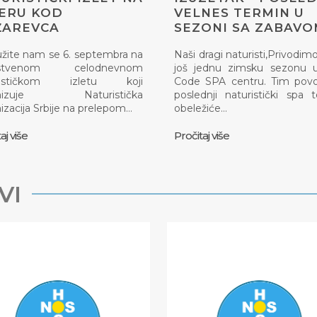
ERU KOD
VELNES TERMIN U
ŽAREVCA
SEZONI SA ZABAV
užite nam se 6. septembra na
Naši dragi naturisti,Privodimo
instvenom celodnevnom
još jednu zimsku sezonu u
rističkom izletu koji
Code SPA centru. Tim pov
anizuje Naturistička
poslednji naturistički spa 
izacija Srbije na prelepom…
obeležiće…
aj više
Pročitaj više
VI