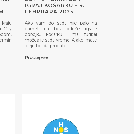
IGRAJ KOŠARKU - 9.
OM
FEBRUARA 2025
 kraju
Ako vam do sada nije palo na
 City
pamet da bez odeće igrate
odom,
odbojku, košarku ili mali fudbal
termin
možda je sada vreme. A ako imate
ideju to i da probate,…
Pročitaj više