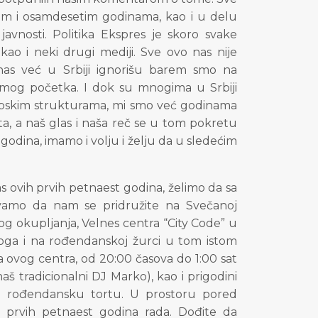
im i osamdesetim godinama, kao i u delu
u javnosti. Politika Ekspres je skoro svake
kao i neki drugi mediji. Sve ovo nas nije
nas već u Srbiji ignorišu barem smo na
amog početka. I dok su mnogima u Srbiji
pskim strukturama, mi smo već godinama
a, a naš glas i naša reč se u tom pokretu
godina, imamo i volju i želju da u sledećim
nas ovih prvih petnaest godina, želimo da sa
vamo da nam se pridružite na Svečanoj
g okupljanja, Velnes centra “City Code” u
oga i na rođendanskoj žurci u tom istom
 ovog centra, od 20:00 časova do 1:00 sat
 tradicionalni DJ Marko), kao i prigodini
nu rođendansku tortu. U prostoru pored
h prvih petnaest godina rada. Dođite da