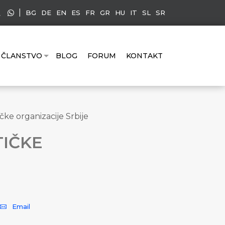
|
BG
DE
EN
ES
FR
GR
HU
IT
SL
SR
ČLANSTVO
BLOG
FORUM
KONTAKT
čke organizacije Srbije
TIČKE
Email