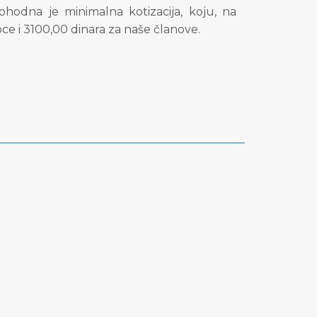
odna je minimalna kotizacija, koju, na
ce i 3100,00 dinara za naše članove.