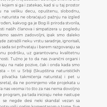
ojem si ga i zatekao, kad si u taj prostor
ju na veliku decu, opuštenu, slobodnu,
 naturista ne obraćajući pažnju na izgled
ođen, kakvog ga je Bog ili priroda stvorila,
sti naših članova i simpatizera u pogledu
nismo sasvim zadovoljni, ipak smo daleko
 zatražili neku vrstu saradnje, ignorisali,
s sada svi prihvataju i barem razgovaraju sa
vanu podršku, uz garantovanu kvalitetnu
sti. Tužno je to da nas zvanični organi i
raju na naše pozive, čak i onda kada smo
a – tri u Srbiji (Skupština naturističkih
livačka takmičenja naturista) i pet u
susreta), da ne pominjemo više projekata u
đa nas veoma i to što za nas nema dovoljno
program, pa tada iniciraju neke nastupe
d se negde desi neki skandal vezan sa
upotpunili i našim komentarom o tome. Sve