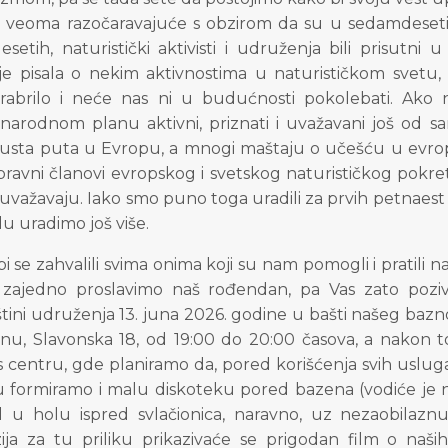
e veoma razočaravajuće s obzirom da su u sedamdeset
setih, naturistički aktivisti i udruženja bili prisutni 
je pisala o nekim aktivnostima u naturističkom svetu, 
rabrilo i neće nas ni u budućnosti pokolebati. Ako 
arodnom planu aktivni, priznati i uvažavani još od s
usta puta u Evropu, a mnogi maštaju o učešću u evro
ravni članovi evropskog i svetskog naturističkog pokret
 uvažavaju. Iako smo puno toga uradili za prvih petnaest 
u uradimo još više.
i se zahvalili svima onima koji su nam pomogli i pratili 
zajedno proslavimo naš rođendan, pa Vas zato pozi
ini udruženja 13. juna 2026. godine u bašti našeg bazno
u, Slavonska 18, od 19:00 do 20:00 časova, a nakon t
 centru, gde planiramo da, pored korišćenja svih usluga
 formiramo i malu diskoteku pored bazena (vodiće je naš
l u holu ispred svlačionica, naravno, uz nezaobilaz
ija za tu priliku prikazivaće se prigodan film o naši