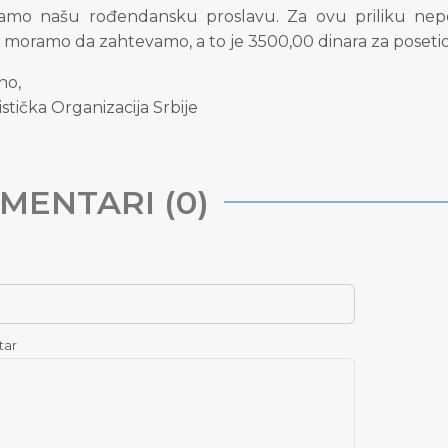
amo našu rođendansku proslavu. Za ovu priliku nepoh
, moramo da zahtevamo, a to je 3500,00 dinara za posetio
no,
stička Organizacija Srbije
MENTARI (0)
tar