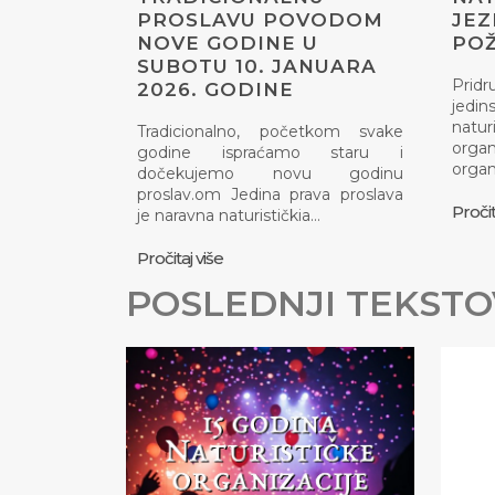
PROSLAVU POVODOM
JEZ
NOVE GODINE U
PO
SUBOTU 10. JANUARA
Pridr
2026. GODINE
jed
natu
Tradicionalno, početkom svake
org
godine ispraćamo staru i
organ
dočekujemo novu godinu
proslav.om Jedina prava proslava
Pročit
je naravna naturističkia…
Pročitaj više
POSLEDNJI TEKSTO