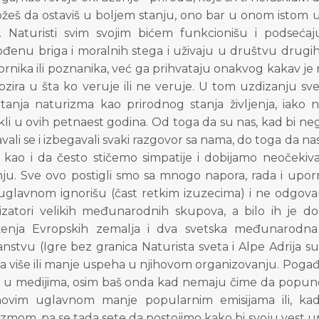
eš da ostaviš u boljem stanju, ono bar u onom istom u k
. Naturisti svim svojim bićem funkcionišu i podseća
ođenu briga i moralnih stega i uživaju u društvu drugih
rnika ili poznanika, već ga prihvataju onakvog kakav je r
zira u šta ko veruje ili ne veruje. U tom uzdizanju sve
atanja naturizma kao prirodnog stanja življenja, iako 
i u ovih petnaest godina. Od toga da su nas, kad bi negde
vali se i izbegavali svaki razgovor sa nama, do toga da na
 kao i da često stičemo simpatije i dobijamo neočeki
ju. Sve ovo postigli smo sa mnogo napora, rada i uporno
 uglavnom ignorišu (čast retkim izuzecima) i ne odgova
izatori velikih međunarodnih skupova, a bilo ih je dost
enja Evropskih zemalja i dva svetska međunarodna p
anstvu (Igre bez granica Naturista sveta i Alpe Adrija 
 sa više ili manje uspeha u njihovom organizovanju. Poga
 u medijima, osim baš onda kad nemaju čime da popune 
hovim uglavnom manje popularnim emisijama ili, ka
izmom, pa se tada sete da postojimo kako bi svoju vest 