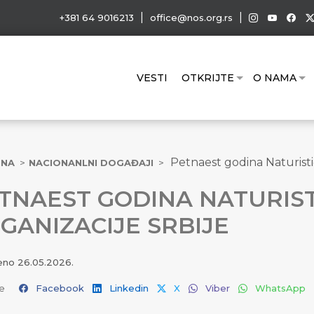
|
|
+381 64 9016213
office@nos.org.rs
VESTI
OTKRIJTE
O NAMA
Petnaest godina Naturisti
TNA
NACIONANLNI DOGAĐAJI
TNAEST GODINA NATURIS
GANIZACIJE SRBIJE
jeno
26.05.2026.
e
Facebook
Linkedin
X
Viber
WhatsApp