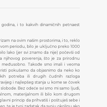
odina, i to kakvih dinamičnih petnaest
zam na ovim našim prostorima, i to, reklo
u ovom periodu, bilo je uključno preko 1000
lo lako (jer svi znamo da nije) počevši od
ja njihovog poverenja, što je za prirodnu
 i međusobno. Takođe smo imali i veoma
turisti pokušamo da objasnimo da neko ko
kih potreba ili drugih čudnih razloga
jzdravijeg i najlepšeg stanja u kome se čovek
e slobode. Bez odeće svi smo mi samo ljudi,
jalnom, materijalnom ili bilo kom drugom
lavni princip da prihvatiš i poštuješ sebe i
 deo, te je tvoj zadatak da svoju okolinu ako