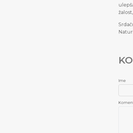
ulepš
žalost
Srdač
Naturi
KO
Ime
Komen