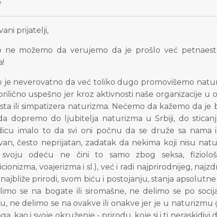
e
ani prijatelji,
o ne možemo da verujemo da je prošlo već petnaest g
a!
o je neverovatno da već toliko dugo promovišemo naturi
 prilično uspešno jer kroz aktivnosti naše organizacije 
sta ili simpatizera naturizma. Nećemo da kažemo da je bi
da dopremo do ljubitelja naturizma u Srbiji, do stican
dicu imalo to da svi oni počnu da se druže sa nama
van, često neprijatan, zadatak da nekima koji nisu na
 svoju odeću ne čini to samo zbog seksa, fiziološ
icionizma, voajerizma i sl.), već i radi najprirodnijeg, na
najbliže prirodi, svom biću i postojanju, stanja apsolutn
limo se na bogate ili siromašne, ne delimo se po soci
u, ne delimo se na ovakve ili onakve jer je u naturizmu g
a, kao i svoje okruženje - prirodu, koje si i ti neraskidivi