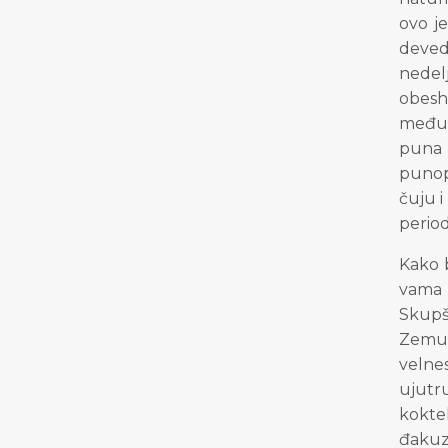
ovo j
devede
nedel
obesh
međun
puna 
punop
čuju i
period
Kako b
vama 
Skupšt
Zemun
velnes
ujutru
kokte
đakuz