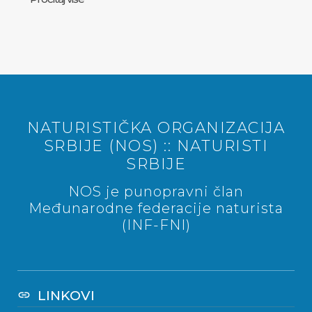
NATURISTIČKA ORGANIZACIJA
SRBIJE (NOS) :: NATURISTI
SRBIJE
NOS je punopravni član
Međunarodne federacije naturista
(INF-FNI)
LINKOVI
link