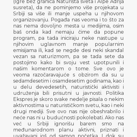
(Igre bez granica Naturista sveta i Alpe Adrija
susreta), da ne pominjemo više projekata u
Srbiji sa više ili manje uspeha u njihovom
organizovanju. Pogađa nas veoma i to što za
nas nema dovoljno mesta u medijima, osim
baš onda kad nemaju čime da popune
program, pa tada iniciraju neke nastupe u
njihovim uglavnom manje popularnim
emisijama ili, kad se negde desi neki skandal
vezan sa naturizmom, pa se tada sete da
postojimo kako bi svoju vest upotpunili i
našim komentarom o tome. Sve ovo je
veoma razočaravajuće s obzirom da su u
sedamdesetim i osamdesetim godinama, kao i
u delu devedesetih, naturistički aktivisti i
udruženja bili prisutni u javnosti. Politika
Ekspres je skoro svake nedelje pisala o nekim
aktivnostima u naturističkom svetu, kao i neki
drugi mediji. Sve ovo nas nije obeshrabrilo i
neće nas ni u budućnosti pokolebati. Ako nas
već u Srbiji ignorišu barem smo na
međunarodnom planu aktivni, priznati i
uvažavani još od samog početka. I dok su