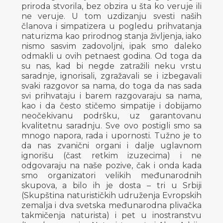
priroda stvorila, bez obzira u šta ko veruje ili
ne veruje. U tom uzdizanju svesti naših
članova i simpatizera u pogledu prihvatanja
naturizma kao prirodnog stanja življenja, iako
nismo sasvim zadovoljni, ipak smo daleko
odmakli u ovih petnaest godina. Od toga da
su nas, kad bi negde zatražili neku vrstu
saradnje, ignorisali, zgražavali se i izbegavali
svaki razgovor sa nama, do toga da nas sada
svi prihvataju i barem razgovaraju sa nama,
kao i da često stičemo simpatije i dobijamo
neočekivanu podršku, uz garantovanu
kvalitetnu saradnju. Sve ovo postigli smo sa
mnogo napora, rada i upornosti. Tužno je to
da nas zvanični organi i dalje uglavnom
ignorišu (čast retkim izuzecima) i ne
odgovaraju na naše pozive, čak i onda kada
smo organizatori velikih međunarodnih
skupova, a bilo ih je dosta – tri u Srbiji
(Skupština naturističkih udruženja Evropskih
zemalja i dva svetska međunarodna plivačka
takmičenja naturista) i pet u inostranstvu