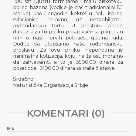
1:00 sat ujutru formiramo i malu diskoteku
pored bazena (vodiće je naš tradicionalni DJ
Marko), kao i prigodini koktel u holu ispred
svlačionica, naravno, uz nezaobilaznu
rođendansku tortu. U prostoru pored
đakuzija za tu priliku prikazivaće se prigodan
film o naših prvih petnaest godina rada.
Dođite da ulepšamo našu rođendansku
proslavu. Za ovu priliku nepohodna je
minimalna kotizacija, koju, na žalost, moramo
da zahtevamo, a to je 3500,00 dinara za
posetioce i 3100,00 dinara za naše članove.
Srdačno,
Naturistička Organizacija Srbije
KOMENTARI (0)
IME