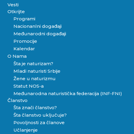
Vesti
Otkrijte
Programi
Nacionanlni događaji
Međunarodni događaji
Promocije
Kalendar
O Nama
Šta je naturizam?
Mladi naturisti Srbije
Žene u naturizmu
Statut NOS-a
Međunarodna naturistička federacija (INF-FNI)
Članstvo
Šta znači članstvo?
Šta članstvo uključuje?
Povoljnosti za članove
Učlanjenje