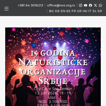
|
|
+381 64 9016213
office@nos.org.rs
|
BG
DE
EN
ES
FR
GR
HU
IT
SL
SR