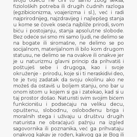
svoju odeću ne čini to samo zbog seksa,
fizioloških potreba ili drugih čudnih razloga
(egzibicionizma, voajerizma i sl.), već i radi
najprirodnijeg, najzdravijeg i najlepšeg stanja
u kome se čovek oseća najbliže prirodi, svom
biću i postojanju, stanja apsolutne slobode.
Bez odeće svi smo mi samo ljudi, ne delimo se
na bogate ili siromašne, ne delimo se po
socijalnom, materijalnom ili bilo kom drugom
statusu, ne delimo se na ovakve ili onakve jer
je u naturizmu glavni princip da prihvatiš i
poštuješ sebe i drugoga, kao i svoje
okruženje - prirodu, koje si i ti neraskidivi deo,
te je tvoj zadatak da svoju okolinu ako ne
možeš da ostaviš u boljem stanju, ono bar u
onom istom u kojem si ga i zatekao, kad si u
taj prostor došao. Naturisti svim svojim bićem
funkcionišu i podsećaju na veliku decu,
opuštenu, slobodnu, oslobođenu briga i
moralnih stega i uživaju u društvu drugih
naturista ne obraćajući pažnju na izgled
sagovornika ili poznanika, već ga prihvataju
onakvog kakav je rođen, kakvog ga je Bog ili