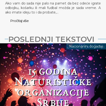
Ako vam do sada nije palo na pamet da bez odeće igrate
odbojku, košarku ili mali fudbal možda je sada vreme. A
ako imate ideju to i da probate,…
Pročitaj više
POSLEDNJI TEKSTOVI
Nacionanlni događaji