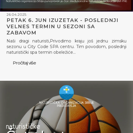
26.04.2025.
PETAK 6. JUN IZUZETAK - POSLEDNJI
VELNES TERMIN U SEZONI SA
ZABAVOM
Naši dragi naturisti,Privodimo kraju još jednu zimsku
sezonu u City Code SPA centru. Tim povodom, poslednji
naturistički spa termin obeležiće…
Pročitaj više