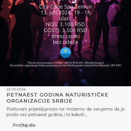
26.05.2026.
PETNAEST GODINA NATURISTIČKE
ORGANIZACIJE SRBIJE
Poštovani prijatelji,prosto ne možemo da verujemo da je
prošlo već petnaest godina, i to kakvih…
Pročitaj više