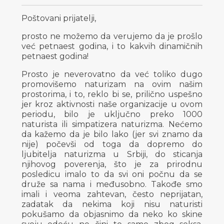
Poštovani prijatelji,
prosto ne možemo da verujemo da je prošlo
već petnaest godina, i to kakvih dinamičnih
petnaest godina!
Prosto je neverovatno da već toliko dugo
promovišemo naturizam na ovim našim
prostorima, i to, reklo bi se, prilično uspešno
jer kroz aktivnosti naše organizacije u ovom
periodu, bilo je uključno preko 1000
naturista ili simpatizera naturizma. Nećemo
da kažemo da je bilo lako (jer svi znamo da
nije) počevši od toga da dopremo do
ljubitelja naturizma u Srbiji, do sticanja
njihovog poverenja, što je za prirodnu
posledicu imalo to da svi oni počnu da se
druže sa nama i međusobno. Takođe smo
imali i veoma zahtevan, često neprijatan,
zadatak da nekima koji nisu naturisti
pokušamo da objasnimo da neko ko skine