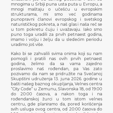
mnogima u Srbiji puna usta puta u Evropu, a
mnogi maštaju o učešću u evropskim
strukturama, mi smo već godinama
punopravni članovi evropskog i svetskog
naturističkog pokreta, a naš glas i naša reč se
u tom pokretu čuju i uvažavaju. Iako smo
puno toga uradili za prvih petnaest godina,
imamo i volju i želju da u sledećim periodu
uradimo još više.
Kako bi se zahvalili svima onima koji su nam
pomogli i pratili nas ovih prvih petnaest
godina, želimo da sa vama zajedno
proslavimo naš rođendan, pa Vas zato
pozivamo da nam se pridružite na Svečanoj
Skupštini udruženja 13. juna 2026. godine u
bašti našeg baznog okupljanja, Velnes centra
“City Code” u Zemunu, Slavonska 18, od 19:00
do 20:00 časova, a nakon toga i na
rođendanskoj žurci u tom istom velnes
centru, gde planiramo da, pored korišćenja
svih usluga ovog centra, od 20:00 časova do