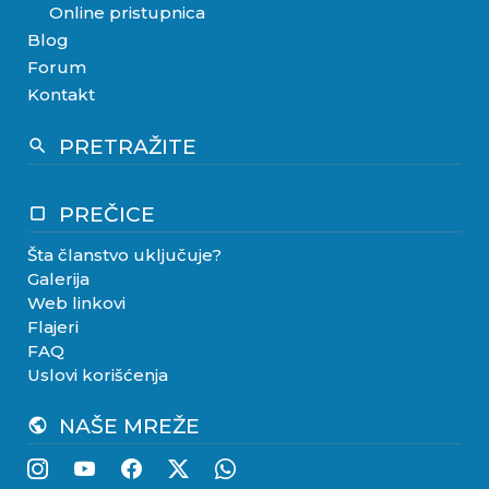
Online pristupnica
Blog
Forum
Kontakt
PRETRAŽITE
search
PREČICE
crop_square
Šta članstvo uključuje?
Galerija
Web linkovi
Flajeri
FAQ
Uslovi korišćenja
NAŠE MREŽE
public