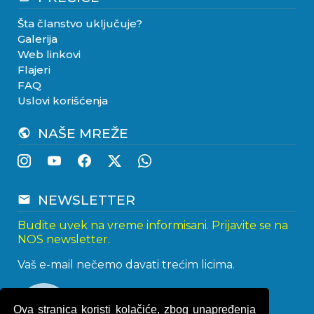
Šta članstvo uključuje?
Galerija
Web linkovi
Flajeri
FAQ
Uslovi korišćenja
NAŠE MREŽE
public
NEWSLETTER
email
Budite uvek na vreme informisani. Prijavite se na
NOS newsletter.
Vaš e-mail nečemo davati trećim licima.
Ova stranica koristi kolačiće, zbog unapređenja