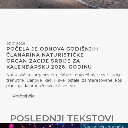
03.01.2026.
POČELA JE OBNOVA GODIŠNJIH
ČLANARINA NATURISTIČKE
ORGANIZACIJE SRBIJE ZA
KALENDARSKU 2026. GODINU
Naturistička organizacija Srbije obaveštava sve svoje
trenutne članove kao i sve ostale zainteresovane koji
planiraju da produže svoje članstvo…
Pročitaj više
POSLEDNJI TEKSTOVI
Nacionanlni događaji