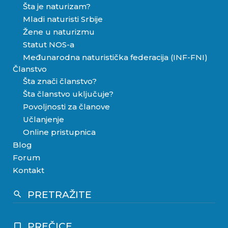
Šta je naturizam?
Mladi naturisti Srbije
Žene u naturizmu
Statut NOS-a
Međunarodna naturistička federacija (INF-FNI)
Članstvo
Šta znači članstvo?
Šta članstvo uključuje?
Povoljnosti za članove
Učlanjenje
Online pristupnica
Blog
Forum
Kontakt
PRETRAŽITE
search
PREČICE
crop_square