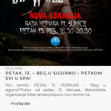
03.02.2026.
PETAK, 13. – BEG U SIGURNO - PETKOM
SVI U SPA!
Prvi termin: PETAK, 13. FEBRUAR – "Beg u
sigurno!"Počev od petka, 13. februara, Naturistička
organizacija Srbije lansira potpuno novi termin na…
Pročitaj više