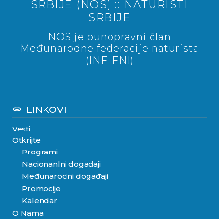
SRBIJE (NOS) :: NATURISTI
SRBIJE
NOS je punopravni član
Međunarodne federacije naturista
(INF-FNI)
LINKOVI
link
Vesti
Otkrijte
Programi
Nacionanlni događaji
Međunarodni događaji
Promocije
Kalendar
O Nama