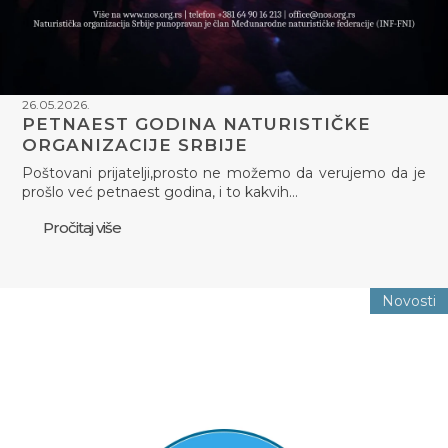
26.05.2026.
PETNAEST GODINA NATURISTIČKE
ORGANIZACIJE SRBIJE
Poštovani prijatelji,prosto ne možemo da verujemo da je
prošlo već petnaest godina, i to kakvih…
Pročitaj više
Novosti