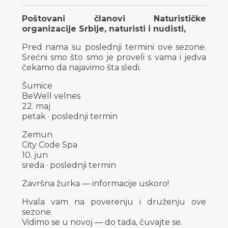
Poštovani članovi Naturističke
organizacije Srbije, naturisti i nudisti,
Pred nama su poslednji termini ove sezone.
Srećni smo što smo je proveli s vama i jedva
čekamo da najavimo šta sledi.
Šumice
BeWell velnes
22. maj
petak · poslednji termin
Zemun
City Code Spa
10. jun
sreda · poslednji termin
Završna žurka — informacije uskoro!
Hvala vam na poverenju i druženju ove
sezone.
Vidimo se u novoj — do tada, čuvajte se.