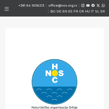
|
|
+381 64 9016213
office@nos.org.rs
|
BG
DE
EN
ES
FR
GR
HU
IT
SL
SR