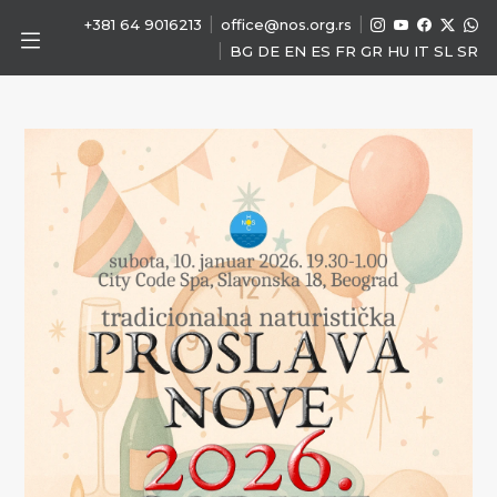
|
|
+381 64 9016213
office@nos.org.rs
|
BG
DE
EN
ES
FR
GR
HU
IT
SL
SR