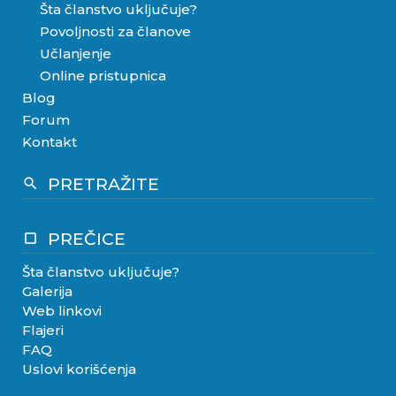
Šta članstvo uključuje?
Povoljnosti za članove
Učlanjenje
Online pristupnica
Blog
Forum
Kontakt
PRETRAŽITE
search
PREČICE
crop_square
Šta članstvo uključuje?
Galerija
Web linkovi
Flajeri
FAQ
Uslovi korišćenja