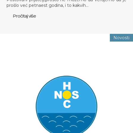
prošlo već petnaest godina, i to kakvih…
Pročitaj više
Novosti