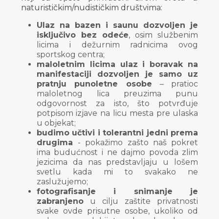
naturističkim/nudističkim društvima:
Ulaz na bazen i saunu dozvoljen je
isključivo bez odeće
, osim službenim
licima i dežurnim radnicima ovog
sportskog centra;
maloletnim licima ulaz i boravak na
manifestaciji dozvoljen je samo uz
pratnju punoletne osobe
– pratioc
maloletnog lica preuzima punu
odgovornost za isto, što potvrđuje
potpisom izjave na licu mesta pre ulaska
u objekat;
budimo učtivi i tolerantni jedni prema
drugima
- pokažimo zašto naš pokret
ima budućnost i ne dajmo povoda zlim
jezicima da nas predstavljaju u lošem
svetlu kada mi to svakako ne
zaslužujemo;
fotografisanje i snimanje je
zabranjeno
u cilju zaštite privatnosti
svake ovde prisutne osobe, ukoliko od