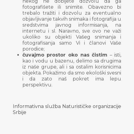
nekog ne dobijete dozvolu da ga
fotografišete ili snimite. Obavezno bi
trebalo tražiti i dozvolu za eventualno
objavljivanje takvih snimaka i fotografija u
sredstvima javnog informisanja, na
internetu i sl. Naravno, sve ovo ne važi
ukoliko su objekti Vašeg snimanja i
fotografisanja samo Vi i članovi Vaše
porodice;
čuvajmo prostor oko nas čistim
– isti,
kao i vodu u bazenu, delimo sa drugima
iz naše grupe, ali i sa ostalim korisnicima
objekta. Pokažimo da smo ekološki svesni
i da zato naš pokret ima lepu
perspektivu.
Informativna služba Naturističke organizacije
Srbije