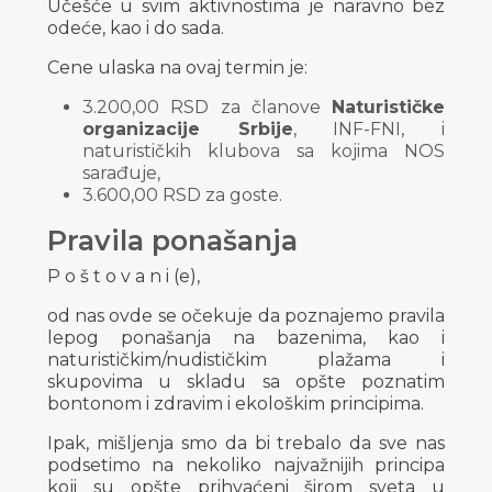
Učešće u svim aktivnostima je naravno bez
odeće, kao i do sada.
Cene ulaska na ovaj termin je:
3.200,00 RSD za članove
Naturističke
organizacije Srbije
, INF-FNI, i
naturističkih klubova sa kojima NOS
sarađuje,
3.600,00 RSD za goste.
Pravila ponašanja
P o š t o v a n i (e),
od nas ovde se očekuje da poznajemo pravila
lepog ponašanja na bazenima, kao i
naturističkim/nudističkim plažama i
skupovima u skladu sa opšte poznatim
bontonom i zdravim i ekološkim principima.
Ipak, mišljenja smo da bi trebalo da sve nas
podsetimo na nekoliko najvažnijih principa
koji su opšte prihvaćeni širom sveta u