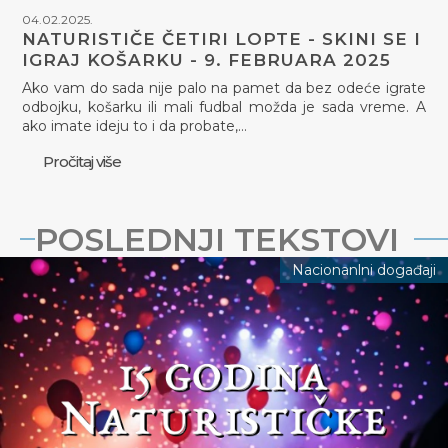
04.02.2025.
NATURISTIČE ČETIRI LOPTE - SKINI SE I
IGRAJ KOŠARKU - 9. FEBRUARA 2025
Ako vam do sada nije palo na pamet da bez odeće igrate
odbojku, košarku ili mali fudbal možda je sada vreme. A
ako imate ideju to i da probate,…
Pročitaj više
POSLEDNJI TEKSTOVI
Nacionanlni događaji