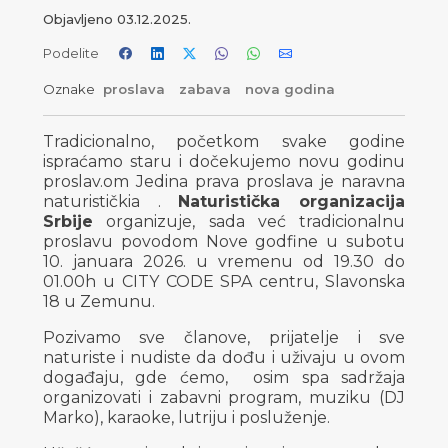
Objavljeno
03.12.2025.
Podelite
Oznake
proslava
zabava
nova godina
Tradicionalno, početkom svake godine
ispraćamo staru i dočekujemo novu godinu
proslav.om Jedina prava proslava je naravna
naturističkia .
Naturistička organizacija
Srbije
organizuje, sada već tradicionalnu
proslavu povodom Nove godfine u subotu
10. januara 2026. u vremenu od 19.30 do
01.00h u CITY CODE SPA centru, Slavonska
18 u Zemunu.
Pozivamo sve članove, prijatelje i sve
naturiste i nudiste da dođu i uživaju u ovom
događaju, gde ćemo, osim spa sadržaja
organizovati i zabavni program, muziku (DJ
Marko), karaoke, lutriju i posluženje.