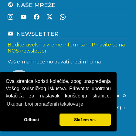
NAŠE MREŽE
public
NEWSLETTER
email
Budite uvek na vreme informisani. Prijavite se na
NOS newsletter.
Vaš e-mail nečemo davati trećim licima.
Ova stranica koristi kolačiće, zbog unapređenja
Vašeg korisničkog iskustva. Prihvatite upotrebu
kolačića za nastavak korišćenja stranice.
Impresum
•
Politika privatnosti
•
Uslovi korišćenja
•
O
kolačićima
Ukupan broj pronađenih tekstova je
© 2013 - 2026
Naturistička organizacija Srbije (NOS) ::
Naturisti Srbije
• Sva prava zadržana.
Odbaci
Slažem se.