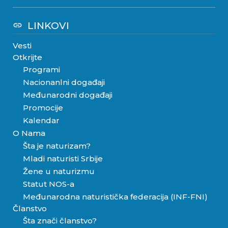
LINKOVI
link
Vesti
Otkrijte
Programi
Nacionanlni događaji
Međunarodni događaji
Promocije
Kalendar
O Nama
Šta je naturizam?
Mladi naturisti Srbije
Žene u naturizmu
Statut NOS-a
Međunarodna naturistička federacija (INF-FNI)
Članstvo
Šta znači članstvo?