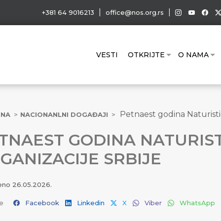
|
|
+381 64 9016213
office@nos.org.rs
VESTI
OTKRIJTE
O NAMA
Petnaest godina Naturisti
TNA
NACIONANLNI DOGAĐAJI
TNAEST GODINA NATURIS
GANIZACIJE SRBIJE
jeno
26.05.2026.
e
Facebook
Linkedin
X
Viber
WhatsApp