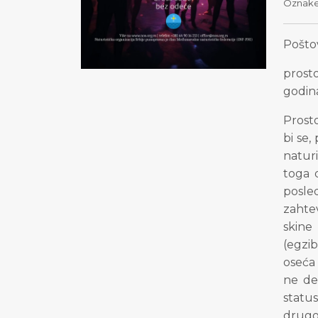
Oznak
Poštov
prost
godin
Prost
bi se,
naturi
toga 
posle
zahte
skine
(egzib
oseća 
ne de
status
drugog