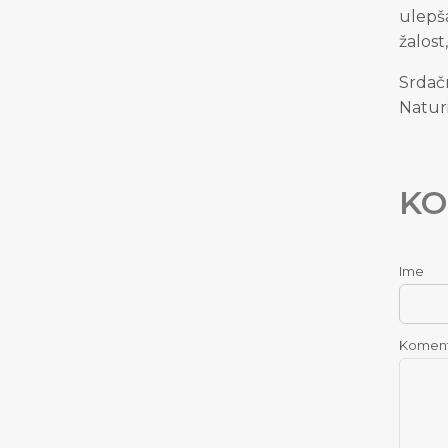
ulepš
žalost
Srdač
Naturi
KO
Ime
Komen