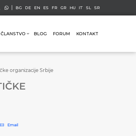
|
BG
DE
EN
ES
FR
GR
HU
IT
SL
SR
ČLANSTVO
BLOG
FORUM
KONTAKT
čke organizacije Srbije
TIČKE
Email