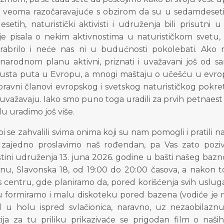
e veoma razočaravajuće s obzirom da su u sedamdeset
setih, naturistički aktivisti i udruženja bili prisutni 
je pisala o nekim aktivnostima u naturističkom svetu, 
rabrilo i neće nas ni u budućnosti pokolebati. Ako 
arodnom planu aktivni, priznati i uvažavani još od s
usta puta u Evropu, a mnogi maštaju o učešću u evro
ravni članovi evropskog i svetskog naturističkog pokret
 uvažavaju. Iako smo puno toga uradili za prvih petnaest 
u uradimo još više.
i se zahvalili svima onima koji su nam pomogli i pratili 
zajedno proslavimo naš rođendan, pa Vas zato pozi
ini udruženja 13. juna 2026. godine u bašti našeg bazno
u, Slavonska 18, od 19:00 do 20:00 časova, a nakon t
 centru, gde planiramo da, pored korišćenja svih usluga
 formiramo i malu diskoteku pored bazena (vodiće je naš
l u holu ispred svlačionica, naravno, uz nezaobilaz
ija za tu priliku prikazivaće se prigodan film o naši