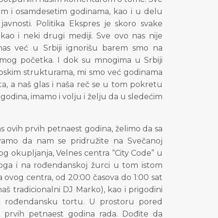
im i osamdesetim godinama, kao i u delu
u javnosti. Politika Ekspres je skoro svake
kao i neki drugi mediji. Sve ovo nas nije
nas već u Srbiji ignorišu barem smo na
amog početka. I dok su mnogima u Srbiji
pskim strukturama, mi smo već godinama
a, a naš glas i naša reč se u tom pokretu
godina, imamo i volju i želju da u sledećim
nas ovih prvih petnaest godina, želimo da sa
vamo da nam se pridružite na Svečanoj
g okupljanja, Velnes centra “City Code” u
oga i na rođendanskoj žurci u tom istom
 ovog centra, od 20:00 časova do 1:00 sat
 tradicionalni DJ Marko), kao i prigodini
nu rođendansku tortu. U prostoru pored
h prvih petnaest godina rada. Dođite da