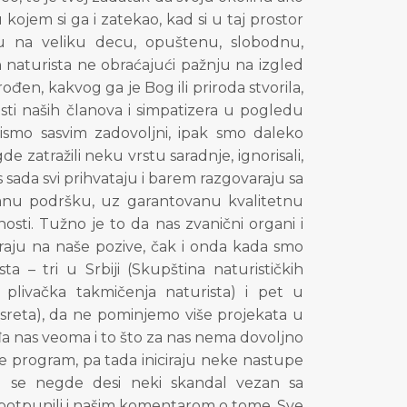
ojem si ga i zatekao, kad si u taj prostor
ju na veliku decu, opuštenu, slobodnu,
 naturista ne obraćajući pažnju na izgled
ođen, kakvog ga je Bog ili priroda stvorila,
sti naših članova i simpatizera u pogledu
nismo sasvim zadovoljni, ipak smo daleko
 zatražili neku vrstu saradnje, ignorisali,
s sada svi prihvataju i barem razgovaraju sa
vanu podršku, uz garantovanu kvalitetnu
sti. Tužno je to da nas zvanični organi i
raju na naše pozive, čak i onda kada smo
a – tri u Srbiji (Skupština naturističkih
livačka takmičenja naturista) i pet u
susreta), da ne pominjemo više projekata u
đa nas veoma i to što za nas nema dovoljno
program, pa tada iniciraju neke nastupe
d se negde desi neki skandal vezan sa
upotpunili i našim komentarom o tome. Sve