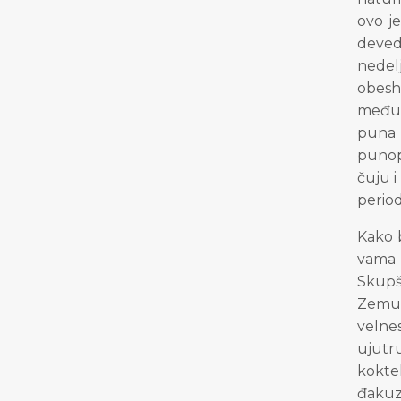
ovo j
devede
nedel
obesh
međun
puna 
punop
čuju i
period
Kako b
vama 
Skupšt
Zemun
velnes
ujutru
kokte
đakuz