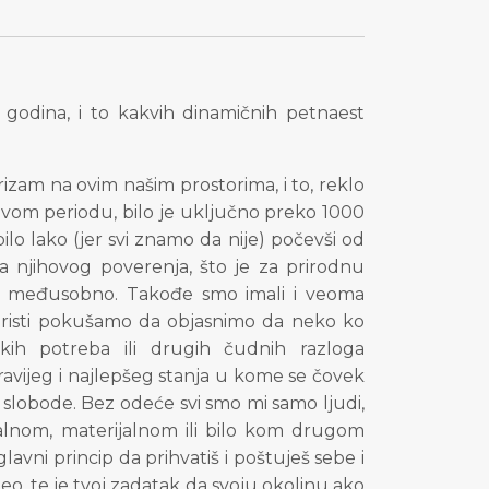
odina, i to kakvih dinamičnih petnaest
zam na ovim našim prostorima, i to, reklo
u ovom periodu, bilo je uključno preko 1000
lo lako (jer svi znamo da nije) počevši od
ja njihovog poverenja, što je za prirodnu
 i međusobno. Takođe smo imali i veoma
turisti pokušamo da objasnimo da neko ko
kih potreba ili drugih čudnih razloga
jzdravijeg i najlepšeg stanja u kome se čovek
e slobode. Bez odeće svi smo mi samo ljudi,
jalnom, materijalnom ili bilo kom drugom
lavni princip da prihvatiš i poštuješ sebe i
 deo, te je tvoj zadatak da svoju okolinu ako