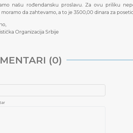
amo našu rođendansku proslavu. Za ovu priliku nepoh
, moramo da zahtevamo, a to je 3500,00 dinara za posetio
no,
stička Organizacija Srbije
MENTARI (0)
tar