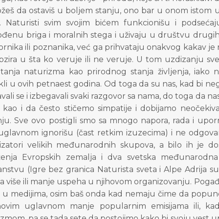
eš da ostaviš u boljem stanju, ono bar u onom istom u k
. Naturisti svim svojim bićem funkcionišu i podseća
ođenu briga i moralnih stega i uživaju u društvu drugih
rnika ili poznanika, već ga prihvataju onakvog kakav je r
zira u šta ko veruje ili ne veruje. U tom uzdizanju sve
atanja naturizma kao prirodnog stanja življenja, iako 
i u ovih petnaest godina. Od toga da su nas, kad bi negde
vali se i izbegavali svaki razgovor sa nama, do toga da na
 kao i da često stičemo simpatije i dobijamo neočeki
ju. Sve ovo postigli smo sa mnogo napora, rada i uporno
 uglavnom ignorišu (čast retkim izuzecima) i ne odgova
izatori velikih međunarodnih skupova, a bilo ih je dost
enja Evropskih zemalja i dva svetska međunarodna p
anstvu (Igre bez granica Naturista sveta i Alpe Adrija 
 sa više ili manje uspeha u njihovom organizovanju. Poga
 u medijima, osim baš onda kad nemaju čime da popune 
hovim uglavnom manje popularnim emisijama ili, ka
izmom, pa se tada sete da postojimo kako bi svoju vest 