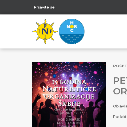
Prijavite se
POČE
PE
OR
Objavl
Podelit