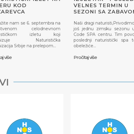
ERU KOD
VELNES TERMIN U
ŽAREVCA
SEZONI SA ZABAV
užite nam se 6. septembra na
Naši dragi naturisti,Privodimo
instvenom celodnevnom
još jednu zimsku sezonu u
rističkom izletu koji
Code SPA centru. Tim pov
anizuje Naturistička
poslednji naturistički spa 
izacija Srbije na prelepom…
obeležiće…
aj više
Pročitaj više
VI