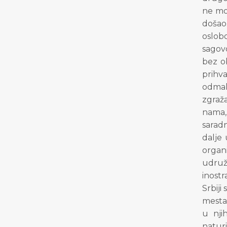
ne mož
došao
oslob
sagovo
bez ob
prihv
odmakl
zgraža
nama,
saradn
dalje
organ
udruž
inostr
Srbiji
mesta
u nji
natur