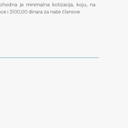
odna je minimalna kotizacija, koju, na
ce i 3100,00 dinara za naše članove.