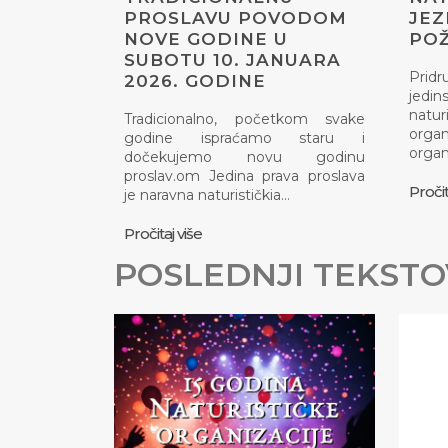
PROSLAVU POVODOM
JEZ
NOVE GODINE U
PO
SUBOTU 10. JANUARA
Pridr
2026. GODINE
jed
natu
Tradicionalno, početkom svake
org
godine ispraćamo staru i
organ
dočekujemo novu godinu
proslav.om Jedina prava proslava
Pročit
je naravna naturističkia…
Pročitaj više
POSLEDNJI TEKSTO