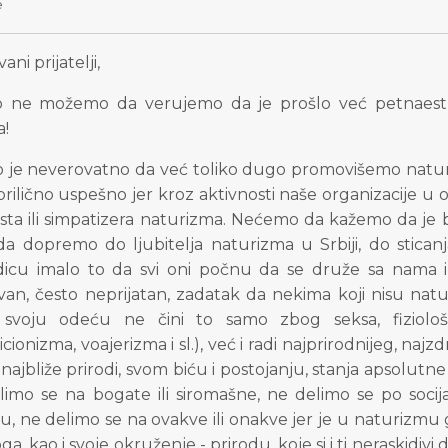
e
ani prijatelji,
o ne možemo da verujemo da je prošlo već petnaest g
a!
o je neverovatno da već toliko dugo promovišemo naturi
 prilično uspešno jer kroz aktivnosti naše organizacije 
sta ili simpatizera naturizma. Nećemo da kažemo da je bi
da dopremo do ljubitelja naturizma u Srbiji, do stican
dicu imalo to da svi oni počnu da se druže sa nama
van, često neprijatan, zadatak da nekima koji nisu na
 svoju odeću ne čini to samo zbog seksa, fiziološ
icionizma, voajerizma i sl.), već i radi najprirodnijeg, na
najbliže prirodi, svom biću i postojanju, stanja apsolutn
limo se na bogate ili siromašne, ne delimo se po soci
u, ne delimo se na ovakve ili onakve jer je u naturizmu g
a, kao i svoje okruženje - prirodu, koje si i ti neraskidivi