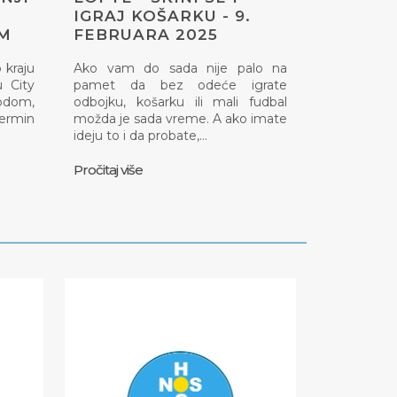
IGRAJ KOŠARKU - 9.
OM
FEBRUARA 2025
 kraju
Ako vam do sada nije palo na
 City
pamet da bez odeće igrate
odom,
odbojku, košarku ili mali fudbal
termin
možda je sada vreme. A ako imate
ideju to i da probate,…
Pročitaj više