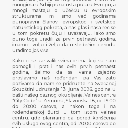
mnogima u Srbiji puna usta puta u Evropu, a
mnogi maštaju o učešću u evropskim
strukturama, mi smo već godinama
punopravni članovi evropskog i svetskog
naturističkog pokreta, a naš glas i naša reč se
u tom pokretu čuju i uvažavaju. Iako smo
puno toga uradili za prvih petnaest godina,
imamo i volju i želju da u sledećim periodu
uradimo još više.
Kako bi se zahvalili svima onima koji su nam
pomogli i pratili nas ovih prvih petnaest
godina, želimo da sa vama zajedno
proslavimo naš rođendan, pa Vas zato
pozivamo da nam se pridružite na Svečanoj
Skupštini udruženja 13. juna 2026. godine u
bašti našeg baznog okupljanja, Velnes centra
“City Code” u Zemunu, Slavonska 18, od 19:00
do 20:00 časova, a nakon toga i na
rođendanskoj žurci u tom istom velnes
centru, gde planiramo da, pored korišćenja
svih usluga ovog centra, od 20:00 časova do