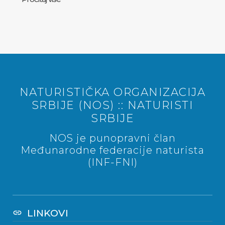
NATURISTIČKA ORGANIZACIJA
SRBIJE (NOS) :: NATURISTI
SRBIJE
NOS je punopravni član
Međunarodne federacije naturista
(INF-FNI)
LINKOVI
link