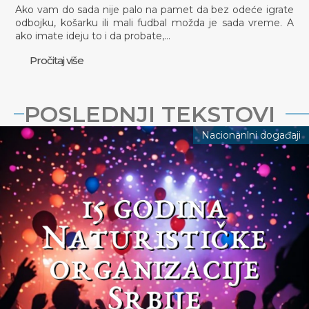
Ako vam do sada nije palo na pamet da bez odeće igrate
odbojku, košarku ili mali fudbal možda je sada vreme. A
ako imate ideju to i da probate,…
Pročitaj više
POSLEDNJI TEKSTOVI
Nacionanlni događaji