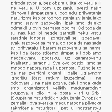
priroda stvorila, bez obzira u šta ko veruje ili
ne veruje. U tom uzdizanju svesti naših
članova i simpatizera u pogledu prihvatanja
naturizma kao prirodnog stanja življenja, iako
nismo sasvim zadovoljni, ipak smo daleko
odmakli u ovih petnaest godina. Od toga da
su nas, kad bi negde zatražili neku vrstu
saradnje, ignorisali, zgražavali se i izbegavali
svaki razgovor sa nama, do toga da nas sada
svi prihvataju i barem razgovaraju sa nama,
kao i da često stičemo simpatije i dobijamo
neočekivanu podršku, uz garantovanu
kvalitetnu saradnju. Sve ovo postigli smo sa
mnogo napora, rada i upornosti. Tužno je to
da nas zvanični organi i dalje uglavnom
ignorišu (čast retkim izuzecima) i ne
odgovaraju na naše pozive, čak i onda kada
smo organizatori velikih međunarodnih
skupova, a bilo ih je dosta – tri u Srbiji
(Skupština naturističkih udruženja Evropskih
zemalja i dva svetska međunarodna plivačka
takmičenja naturista) i pet u inostranstvu