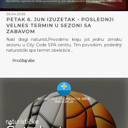
26.04.2025.
PETAK 6. JUN IZUZETAK - POSLEDNJI
VELNES TERMIN U SEZONI SA
ZABAVOM
Naši dragi naturisti,Privodimo kraju još jednu zimsku
sezonu u City Code SPA centru. Tim povodom, poslednji
naturistički spa termin obeležiće…
Pročitaj više