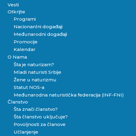
Vesti
Otkrijte
Programi
Nacionanlni događaji
Međunarodni događaji
Promocije
Kalendar
O Nama
Šta je naturizam?
Mladi naturisti Srbije
Žene u naturizmu
Statut NOS-a
Međunarodna naturistička federacija (INF-FNI)
Članstvo
Šta znači članstvo?
Šta članstvo uključuje?
Povoljnosti za članove
Učlanjenje