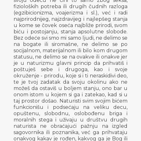
svoju odeću ne čini to samo zbog seksa,
fizioloških potreba ili drugih čudnih razloga
(egzibicionizma, voajerizma i sl.), već i radi
najprirodnijeg, najzdravijeg i najlepšeg stanja
u kome se čovek oseća najbliže prirodi, svom
biću i postojanju, stanja apsolutne slobode.
Bez odeće svi smo mi samo ljudi, ne delimo se
na bogate ili siromašne, ne delimo se po
socijalnom, materijalnom ili bilo kom drugom
statusu, ne delimo se na ovakve ili onakve jer
je u naturizmu glavni princip da prihvatiš i
poštuješ sebe i drugoga, kao i svoje
okruženje - prirodu, koje si i ti neraskidivi deo,
te je tvoj zadatak da svoju okolinu ako ne
možeš da ostaviš u boljem stanju, ono bar u
onom istom u kojem si ga i zatekao, kad si u
taj prostor došao. Naturisti svim svojim bićem
funkcionišu i podsećaju na veliku decu,
opuštenu, slobodnu, oslobođenu briga i
moralnih stega i uživaju u društvu drugih
naturista ne obraćajući pažnju na izgled
sagovornika ili poznanika, već ga prihvataju
onakvog kakav je rođen, kakvog ga je Bog ili