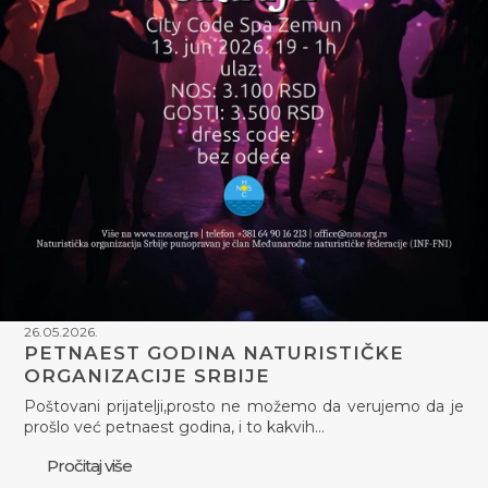
26.05.2026.
PETNAEST GODINA NATURISTIČKE
ORGANIZACIJE SRBIJE
Poštovani prijatelji,prosto ne možemo da verujemo da je
prošlo već petnaest godina, i to kakvih…
Pročitaj više