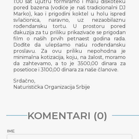
1:00 sat ujutru formiramo i malu diskoteku
pored bazena (vodiće je naš tradicionalni DJ
Marko), kao i prigodini koktel u holu ispred
svlačionica, naravno, uz nezaobilaznu
rođendansku tortu. U prostoru pored
đakuzija za tu priliku prikazivaće se prigodan
film o naših prvih petnaest godina rada.
Dođite da ulepšamo našu rođendansku
proslavu. Za ovu priliku nepohodna je
minimalna kotizacija, koju, na žalost, moramo
da zahtevamo, a to je 3500,00 dinara za
posetioce i 3100,00 dinara za naše članove.
Srdačno,
Naturistička Organizacija Srbije
KOMENTARI (0)
IME