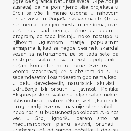
(Igre bez granica Naturista sveta i Alpe Adrija
susreta), da ne pominjemo više projekata u
Srbiji sa više ili manje uspeha u njihovom
organizovanju. Pogađa nas veoma i to što za
nas nema dovoljno mesta u medijima, osim
baš onda kad nemaju čime da popune
program, pa tada iniciraju neke nastupe u
njihovim uglavnom manje popularnim
emisijama ili, kad se negde desi neki skandal
vezan sa naturizmom, pa se tada sete da
postojimo kako bi svoju vest upotpunili i
našim komentarom o tome. Sve ovo je
veoma razočaravajuće s obzirom da su u
sedamdesetim i osamdesetim godinama, kao i
u delu devedesetih, naturistički aktivisti i
udruženja bili prisutni u javnosti. Politika
Ekspres je skoro svake nedelje pisala o nekim
aktivnostima u naturističkom svetu, kao i neki
drugi mediji. Sve ovo nas nije obeshrabrilo i
neće nas ni u budućnosti pokolebati. Ako nas
već u Srbiji ignorišu barem smo na
međunarodnom planu aktivni, priznati i
uvažavani još od samog početka. I dok su