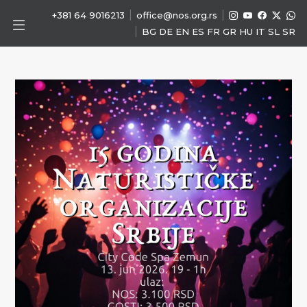
|
|
+381 64 9016213
office@nos.org.rs
|
BG
DE
EN
ES
FR
GR
HU
IT
SL
SR