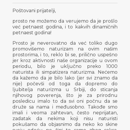
Poštovani prijatelji,
prosto ne možemo da verujemo da je prošlo
već petnaest godina, i to kakvih dinamičnih
petnaest godina!
Prosto je neverovatno da već toliko dugo
promovišemo naturizam na ovim našim
prostorima, i to, reklo bi se, prilično uspešno
jer kroz aktivnosti naše organizacije u ovom
periodu, bilo je uključno preko 1000
naturista ili simpatizera naturizma. Nećemo
da kažemo da je bilo lako (jer svi znamo da
nije) počevši od toga da dopremo do
ljubitelja naturizma u Srbiji, do sticanja
njihovog poverenja, što je za prirodnu
posledicu imalo to da svi oni počnu da se
druže sa nama i međusobno. Takođe smo
imali i veoma zahtevan, često neprijatan,
zadatak da nekima koji nisu naturisti
pokušamo da objasnimo da neko ko skine