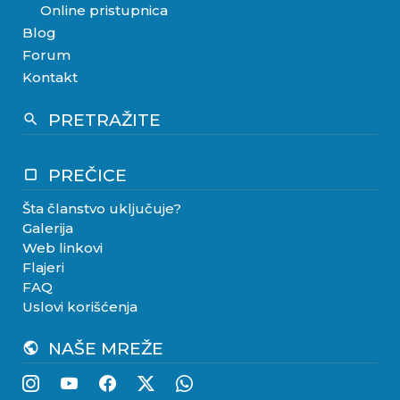
Online pristupnica
Blog
Forum
Kontakt
PRETRAŽITE
search
PREČICE
crop_square
Šta članstvo uključuje?
Galerija
Web linkovi
Flajeri
FAQ
Uslovi korišćenja
NAŠE MREŽE
public