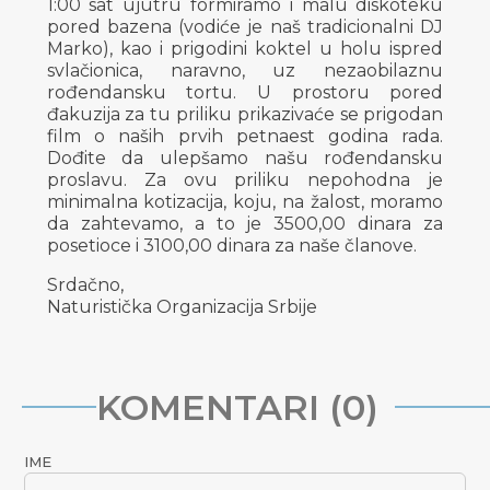
1:00 sat ujutru formiramo i malu diskoteku
pored bazena (vodiće je naš tradicionalni DJ
Marko), kao i prigodini koktel u holu ispred
svlačionica, naravno, uz nezaobilaznu
rođendansku tortu. U prostoru pored
đakuzija za tu priliku prikazivaće se prigodan
film o naših prvih petnaest godina rada.
Dođite da ulepšamo našu rođendansku
proslavu. Za ovu priliku nepohodna je
minimalna kotizacija, koju, na žalost, moramo
da zahtevamo, a to je 3500,00 dinara za
posetioce i 3100,00 dinara za naše članove.
Srdačno,
Naturistička Organizacija Srbije
KOMENTARI (0)
IME