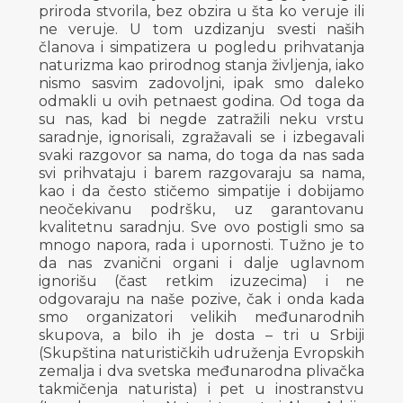
priroda stvorila, bez obzira u šta ko veruje ili
ne veruje. U tom uzdizanju svesti naših
članova i simpatizera u pogledu prihvatanja
naturizma kao prirodnog stanja življenja, iako
nismo sasvim zadovoljni, ipak smo daleko
odmakli u ovih petnaest godina. Od toga da
su nas, kad bi negde zatražili neku vrstu
saradnje, ignorisali, zgražavali se i izbegavali
svaki razgovor sa nama, do toga da nas sada
svi prihvataju i barem razgovaraju sa nama,
kao i da često stičemo simpatije i dobijamo
neočekivanu podršku, uz garantovanu
kvalitetnu saradnju. Sve ovo postigli smo sa
mnogo napora, rada i upornosti. Tužno je to
da nas zvanični organi i dalje uglavnom
ignorišu (čast retkim izuzecima) i ne
odgovaraju na naše pozive, čak i onda kada
smo organizatori velikih međunarodnih
skupova, a bilo ih je dosta – tri u Srbiji
(Skupština naturističkih udruženja Evropskih
zemalja i dva svetska međunarodna plivačka
takmičenja naturista) i pet u inostranstvu