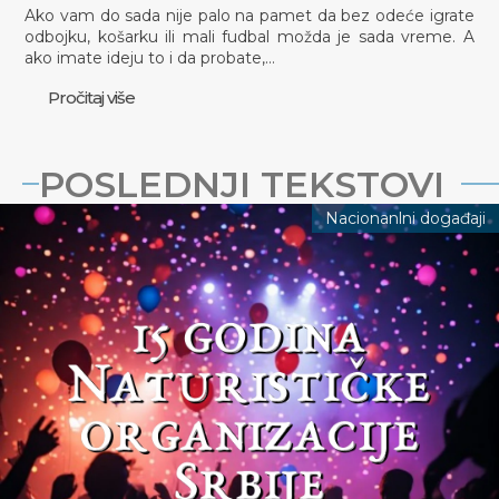
Ako vam do sada nije palo na pamet da bez odeće igrate
odbojku, košarku ili mali fudbal možda je sada vreme. A
ako imate ideju to i da probate,…
Pročitaj više
POSLEDNJI TEKSTOVI
Nacionanlni događaji