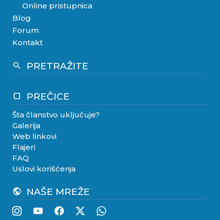
Online pristupnica
Blog
Forum
Kontakt
PRETRAŽITE
search
PREČICE
crop_square
Šta članstvo uključuje?
Galerija
Web linkovi
Flajeri
FAQ
Uslovi korišćenja
NAŠE MREŽE
public