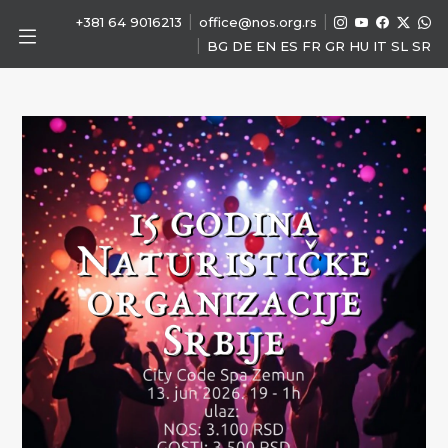
|
|
+381 64 9016213
office@nos.org.rs
|
BG
DE
EN
ES
FR
GR
HU
IT
SL
SR