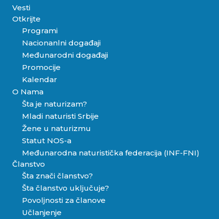
Vesti
Otkrijte
Programi
Nacionanlni događaji
Međunarodni događaji
Promocije
Kalendar
O Nama
Šta je naturizam?
Mladi naturisti Srbije
Žene u naturizmu
Statut NOS-a
Međunarodna naturistička federacija (INF-FNI)
Članstvo
Šta znači članstvo?
Šta članstvo uključuje?
Povoljnosti za članove
Učlanjenje