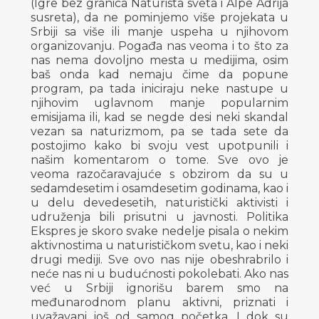
(Igre bez granica Naturista sveta i Alpe Adrija
susreta), da ne pominjemo više projekata u
Srbiji sa više ili manje uspeha u njihovom
organizovanju. Pogađa nas veoma i to što za
nas nema dovoljno mesta u medijima, osim
baš onda kad nemaju čime da popune
program, pa tada iniciraju neke nastupe u
njihovim uglavnom manje popularnim
emisijama ili, kad se negde desi neki skandal
vezan sa naturizmom, pa se tada sete da
postojimo kako bi svoju vest upotpunili i
našim komentarom o tome. Sve ovo je
veoma razočaravajuće s obzirom da su u
sedamdesetim i osamdesetim godinama, kao i
u delu devedesetih, naturistički aktivisti i
udruženja bili prisutni u javnosti. Politika
Ekspres je skoro svake nedelje pisala o nekim
aktivnostima u naturističkom svetu, kao i neki
drugi mediji. Sve ovo nas nije obeshrabrilo i
neće nas ni u budućnosti pokolebati. Ako nas
već u Srbiji ignorišu barem smo na
međunarodnom planu aktivni, priznati i
uvažavani još od samog početka. I dok su