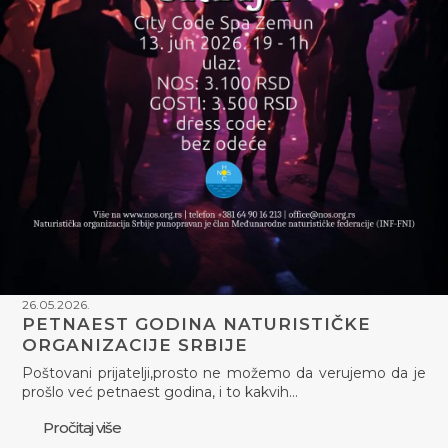
26.05.2026.
PETNAEST GODINA NATURISTIČKE
ORGANIZACIJE SRBIJE
Poštovani prijatelji,prosto ne možemo da verujemo da je
prošlo već petnaest godina, i to kakvih…
Pročitaj više