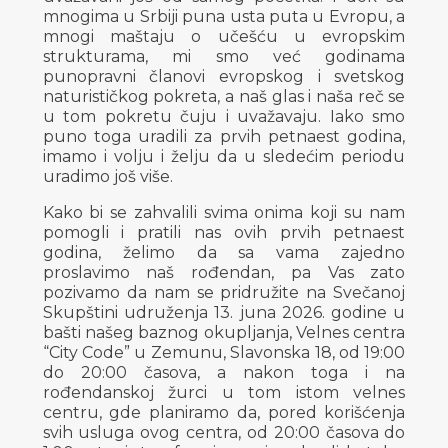
mnogima u Srbiji puna usta puta u Evropu, a
mnogi maštaju o učešću u evropskim
strukturama, mi smo već godinama
punopravni članovi evropskog i svetskog
naturističkog pokreta, a naš glas i naša reč se
u tom pokretu čuju i uvažavaju. Iako smo
puno toga uradili za prvih petnaest godina,
imamo i volju i želju da u sledećim periodu
uradimo još više.
Kako bi se zahvalili svima onima koji su nam
pomogli i pratili nas ovih prvih petnaest
godina, želimo da sa vama zajedno
proslavimo naš rođendan, pa Vas zato
pozivamo da nam se pridružite na Svečanoj
Skupštini udruženja 13. juna 2026. godine u
bašti našeg baznog okupljanja, Velnes centra
“City Code” u Zemunu, Slavonska 18, od 19:00
do 20:00 časova, a nakon toga i na
rođendanskoj žurci u tom istom velnes
centru, gde planiramo da, pored korišćenja
svih usluga ovog centra, od 20:00 časova do