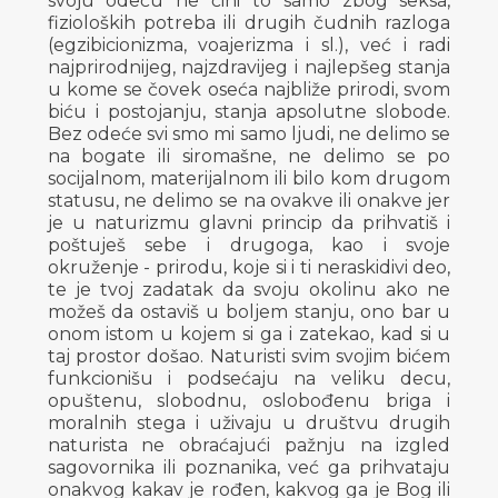
svoju odeću ne čini to samo zbog seksa,
fizioloških potreba ili drugih čudnih razloga
(egzibicionizma, voajerizma i sl.), već i radi
najprirodnijeg, najzdravijeg i najlepšeg stanja
u kome se čovek oseća najbliže prirodi, svom
biću i postojanju, stanja apsolutne slobode.
Bez odeće svi smo mi samo ljudi, ne delimo se
na bogate ili siromašne, ne delimo se po
socijalnom, materijalnom ili bilo kom drugom
statusu, ne delimo se na ovakve ili onakve jer
je u naturizmu glavni princip da prihvatiš i
poštuješ sebe i drugoga, kao i svoje
okruženje - prirodu, koje si i ti neraskidivi deo,
te je tvoj zadatak da svoju okolinu ako ne
možeš da ostaviš u boljem stanju, ono bar u
onom istom u kojem si ga i zatekao, kad si u
taj prostor došao. Naturisti svim svojim bićem
funkcionišu i podsećaju na veliku decu,
opuštenu, slobodnu, oslobođenu briga i
moralnih stega i uživaju u društvu drugih
naturista ne obraćajući pažnju na izgled
sagovornika ili poznanika, već ga prihvataju
onakvog kakav je rođen, kakvog ga je Bog ili