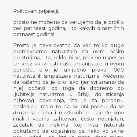
Poštovani prijatelji,
prosto ne možemo da verujemo da je prošlo
već petnaest godina, i to kakvih dinamičnih
petnaest godina!
Prosto je neverovatno da već toliko dugo
promovišemo naturizam na ovim našim
prostorima, i to, reklo bi se, prilično uspešno
jer kroz aktivnosti naše organizacije u ovom
periodu, bilo je uključno preko 1000
naturista ili simpatizera naturizma. Nećemo
da kažemo da je bilo lako (jer svi znamo da
nije) počevši od toga da dopremo do
ljubitelja naturizma u Srbiji, do sticanja
njihovog poverenja, što je za prirodnu
posledicu imalo to da svi oni počnu da se
druže sa nama i međusobno. Takođe smo
imali i veoma zahtevan, često neprijatan,
zadatak da nekima koji nisu naturisti
pokušamo da objasnimo da neko ko skine