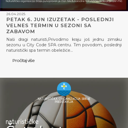
26.04.2025.
PETAK 6. JUN IZUZETAK - POSLEDNJI
VELNES TERMIN U SEZONI SA
ZABAVOM
Naši dragi naturisti,Privodimo kraju još jednu zimsku
sezonu u City Code SPA centru. Tim povodom, poslednji
naturistički spa termin obeležiće…
Pročitaj više