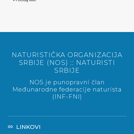
NATURISTIČKA ORGANIZACIJA
SRBIJE (NOS) :: NATURISTI
SRBIJE
NOS je punopravni član
Međunarodne federacije naturista
(INF-FNI)
LINKOVI
link