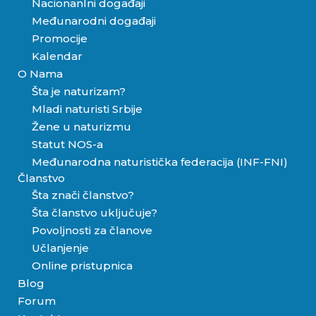
Nacionanlni događaji
Međunarodni događaji
Promocije
Kalendar
O Nama
Šta je naturizam?
Mladi naturisti Srbije
Žene u naturizmu
Statut NOS-a
Međunarodna naturistička federacija (INF-FNI)
Članstvo
Šta znači članstvo?
Šta članstvo uključuje?
Povoljnosti za članove
Učlanjenje
Online pristupnica
Blog
Forum