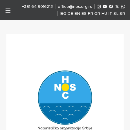
|
|
+381 64 9016213
office@nos.org.rs
|
BG
DE
EN
ES
FR
GR
HU
IT
SL
SR