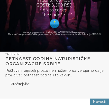
26.05.2026.
PETNAEST GODINA NATURISTIČKE
ORGANIZACIJE SRBIJE
Poštovani prijatelji,prosto ne možemo da verujemo da je
prošlo već petnaest godina, i to kakvih…
Pročitaj više
Novosti