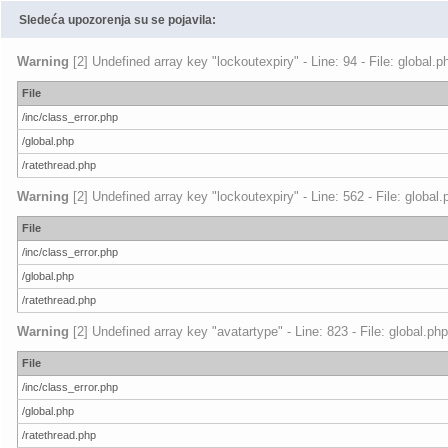
Sledeća upozorenja su se pojavila:
Warning
[2] Undefined array key "lockoutexpiry" - Line: 94 - File: global.
File
/inc/class_error.php
/global.php
/ratethread.php
Warning
[2] Undefined array key "lockoutexpiry" - Line: 562 - File: global
File
/inc/class_error.php
/global.php
/ratethread.php
Warning
[2] Undefined array key "avatartype" - Line: 823 - File: global.ph
File
/inc/class_error.php
/global.php
/ratethread.php