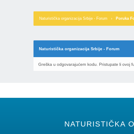
Naturistička organizacija Srbije - Forum
›
Poruka F
Naturistička organizacija Srbije - Forum
Greška u odgovarajućem kodu. Pristupate li ovoj fu
NATURISTIČKA O