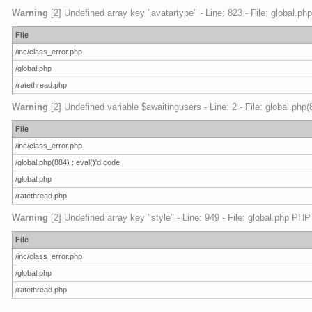
Warning
[2] Undefined array key "avatartype" - Line: 823 - File: global.ph
File
/inc/class_error.php
/global.php
/ratethread.php
Warning
[2] Undefined variable $awaitingusers - Line: 2 - File: global.php
File
/inc/class_error.php
/global.php(884) : eval()'d code
/global.php
/ratethread.php
Warning
[2] Undefined array key "style" - Line: 949 - File: global.php PHP
File
/inc/class_error.php
/global.php
/ratethread.php