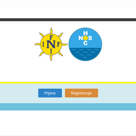
TI
O NAMA
BLOG
FORUM
KON
Otkrijte
Članstvo
Prijava
Registracija