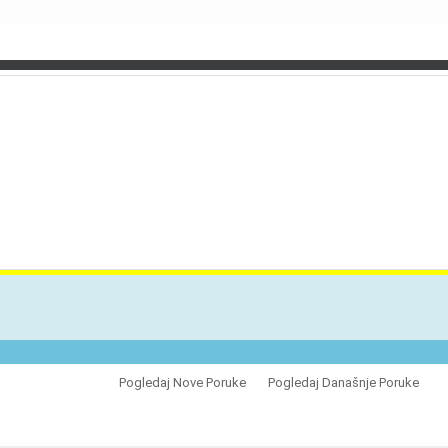
VES
Pogledaj Nove Poruke
Pogledaj Današnje Poruke