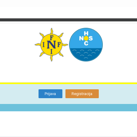
TI
O NAMA
BLOG
FORUM
KON
Otkrijte
Članstvo
Prijava
Registracija