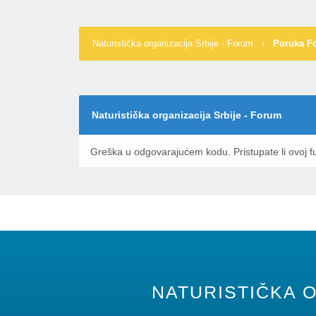
Naturistička organizacija Srbije - Forum
›
Poruka F
Naturistička organizacija Srbije - Forum
Greška u odgovarajućem kodu. Pristupate li ovoj fu
NATURISTIČKA O