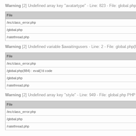
Warning
[2] Undefined array key "avatartype" - Line: 823 - File: global.ph
File
/inc/class_error.php
/global.php
/ratethread.php
Warning
[2] Undefined variable $awaitingusers - Line: 2 - File: global.php
File
/inc/class_error.php
/global.php(884) : eval()'d code
/global.php
/ratethread.php
Warning
[2] Undefined array key "style" - Line: 949 - File: global.php PHP
File
/inc/class_error.php
/global.php
/ratethread.php