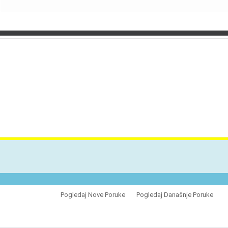
VES
Pogledaj Nove Poruke
Pogledaj Današnje Poruke