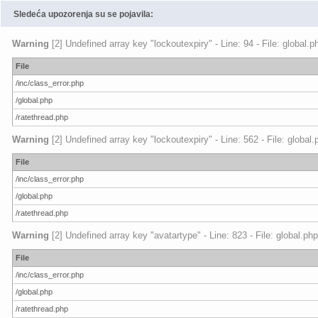
Sledeća upozorenja su se pojavila:
Warning
[2] Undefined array key "lockoutexpiry" - Line: 94 - File: global.
File
/inc/class_error.php
/global.php
/ratethread.php
Warning
[2] Undefined array key "lockoutexpiry" - Line: 562 - File: global
File
/inc/class_error.php
/global.php
/ratethread.php
Warning
[2] Undefined array key "avatartype" - Line: 823 - File: global.ph
File
/inc/class_error.php
/global.php
/ratethread.php