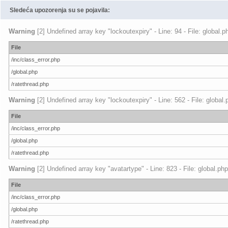
Sledeća upozorenja su se pojavila:
Warning
[2] Undefined array key "lockoutexpiry" - Line: 94 - File: global.
File
/inc/class_error.php
/global.php
/ratethread.php
Warning
[2] Undefined array key "lockoutexpiry" - Line: 562 - File: global
File
/inc/class_error.php
/global.php
/ratethread.php
Warning
[2] Undefined array key "avatartype" - Line: 823 - File: global.ph
File
/inc/class_error.php
/global.php
/ratethread.php