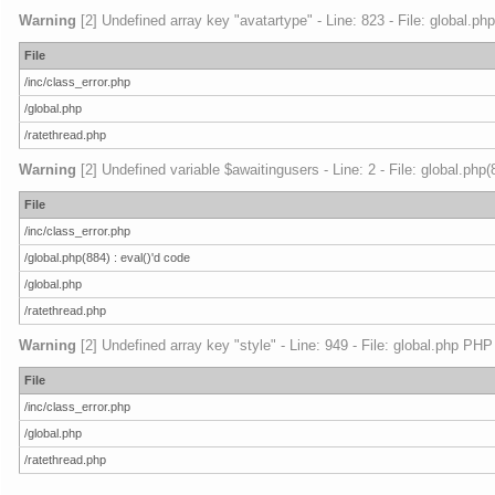
Warning
[2] Undefined array key "avatartype" - Line: 823 - File: global.ph
File
/inc/class_error.php
/global.php
/ratethread.php
Warning
[2] Undefined variable $awaitingusers - Line: 2 - File: global.php
File
/inc/class_error.php
/global.php(884) : eval()'d code
/global.php
/ratethread.php
Warning
[2] Undefined array key "style" - Line: 949 - File: global.php PHP
File
/inc/class_error.php
/global.php
/ratethread.php