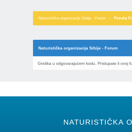
Naturistička organizacija Srbije - Forum
›
Poruka F
Naturistička organizacija Srbije - Forum
Greška u odgovarajućem kodu. Pristupate li ovoj fu
NATURISTIČKA O