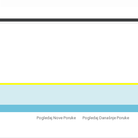
VES
Pogledaj Nove Poruke
Pogledaj Današnje Poruke