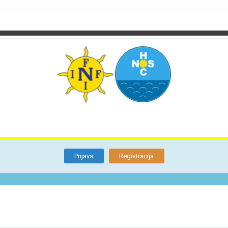
TI
O NAMA
BLOG
FORUM
KON
Otkrijte
Članstvo
Prijava
Registracija