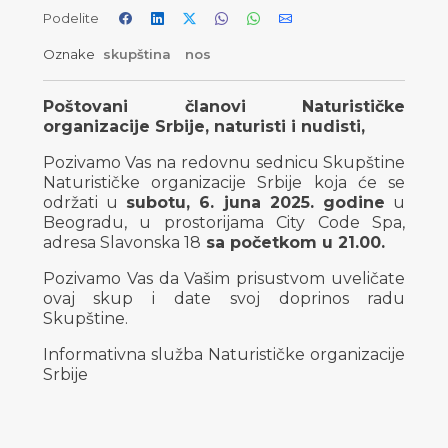
Podelite
Oznake
skupština
nos
Poštovani članovi Naturističke
organizacije Srbije, naturisti i nudisti,
Pozivamo Vas na redovnu sednicu Skupštine
Naturističke organizacije Srbije koja će se
održati u
subotu, 6. juna 2025. godine
u
Beogradu, u prostorijama City Code Spa,
adresa Slavonska 18
sa početkom u 21.00.
Pozivamo Vas da Vašim prisustvom uveličate
ovaj skup i date svoj doprinos radu
Skupštine.
Informativna služba Naturističke organizacije
Srbije