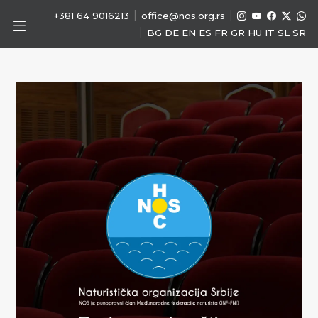
|
|
+381 64 9016213
office@nos.org.rs
|
BG
DE
EN
ES
FR
GR
HU
IT
SL
SR