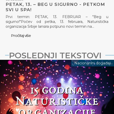
PETAK, 13. – BEG U SIGURNO - PETKOM
SVI U SPA!
Prvi termin: PETAK, 13. FEBRUAR – "Beg u
sigurno!"Počev od petka, 13. februara, Naturistička
organizacija Srbije lansira potpuno novi termin na…
Pročitaj više
POSLEDNJI TEKSTOVI
Nacionanlni događaji