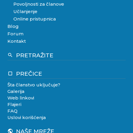
Povoljnosti za članove
Učlanjenje
Online pristupnica
Blog
Forum
Kontakt
PRETRAŽITE
search
PREČICE
crop_square
Šta članstvo uključuje?
Galerija
Web linkovi
Flajeri
FAQ
Uslovi korišćenja
NAŠE MREŽE
public