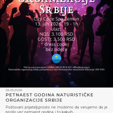
26.05.2026.
PETNAEST GODINA NATURISTIČKE
ORGANIZACIJE SRBIJE
Poštovani prijatelji,prosto ne možemo da verujemo da je
prošlo već petnaest godina, i to kakvih…