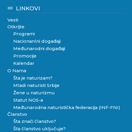
LINKOVI
link
Vesti
Otkrijte
Programi
Nacionanlni događaji
Međunarodni događaji
Promocije
Kalendar
O Nama
Šta je naturizam?
Mladi naturisti Srbije
Žene u naturizmu
Statut NOS-a
Međunarodna naturistička federacija (INF-FNI)
Članstvo
Šta znači članstvo?
Šta članstvo uključuje?