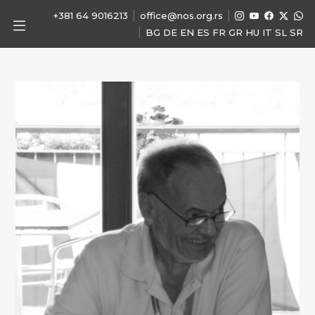
|
|
+381 64 9016213
office@nos.org.rs
|
BG
DE
EN
ES
FR
GR
HU
IT
SL
SR