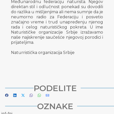
Međunarodnu federaciju naturista. Njegov
direktan stil i odlučnost ponekad su dovodili
do razlika u mišljenjima ali nema sumnje da je
neumorno radio za Federaciju i posvetio
značajno vreme i trud unapređenju njenog
rada i celog naturističkog pokreta. U ime
Naturističke organizacije Srbije izražavamo
naše najiskrenije saučešće njegovoj porodici i
prijateljima.
Naturristička organizacija Srbije
PODELITE
OZNAKE
inf-fni