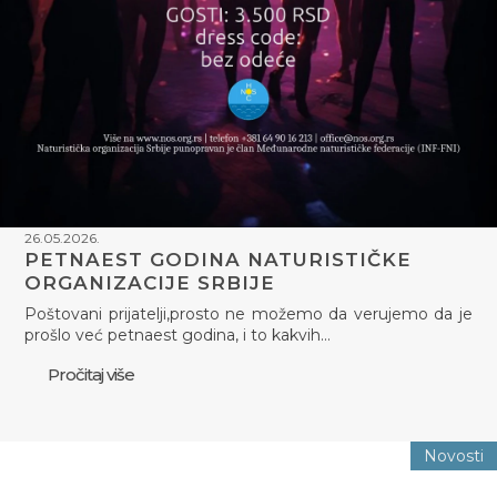
26.05.2026.
PETNAEST GODINA NATURISTIČKE
ORGANIZACIJE SRBIJE
Poštovani prijatelji,prosto ne možemo da verujemo da je
prošlo već petnaest godina, i to kakvih…
Pročitaj više
Novosti