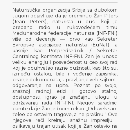
Naturistička organizacija Srbije sa dubokom
tugom objavljuje da je preminuo Žan Piters
(Jean Peters), naturista u duši, koji je
predano radio u rukovodećem timu
Međunarodne federacije naturista (INF-FNI)
više od decenije — prvo kao Sekretar
Evropske asocijacije naturista (EuNat), a
kasnije kao Potpredsednik / Sekretar
Centralnog komiteta INF-FNI. Žan je unosio
veliku energiju i posvećenost u ceo svoj rad
koji je obuhvatao razne dužnosti, kao što su,
između ostalog, bile i vođenje zapisnika,
pisanje dokumenata, upravljanje veb-sajtom i
odgovaranje na upite. Poznat po svojoj
snažnoj radnoj etici i gotovo stalnoj
dostupnosti, igrao je značajnu ulogu u
održavanju rada INF-FNI. Njegovi saradnici
pamte da je Žan jednom rekao: „Oduvek sam
želeo da ostavim tragove, a ne prašinu.“ Ove
njegove reči kreiraju snažnu impresiju i
oslikavaju trajan utisak koji je Žan ostavio na