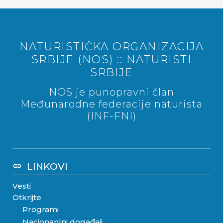
NATURISTIČKA ORGANIZACIJA
SRBIJE (NOS) :: NATURISTI
SRBIJE
NOS je punopravni član
Međunarodne federacije naturista
(INF-FNI)
LINKOVI
link
Vesti
Otkrijte
Programi
Nacionanlni događaji