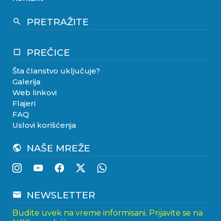
PRETRAŽITE
search
PREČICE
crop_square
Šta članstvo uključuje?
Galerija
Web linkovi
Flajeri
FAQ
Uslovi korišćenja
NAŠE MREŽE
public
NEWSLETTER
email
Budite uvek na vreme informisani. Prijavite se na