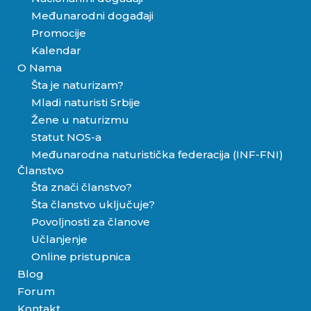
Međunarodni događaji
Promocije
Kalendar
O Nama
Šta je naturizam?
Mladi naturisti Srbije
Žene u naturizmu
Statut NOS-a
Međunarodna naturistička federacija (INF-FNI)
Članstvo
Šta znači članstvo?
Šta članstvo uključuje?
Povoljnosti za članove
Učlanjenje
Online pristupnica
Blog
Forum
Kontakt