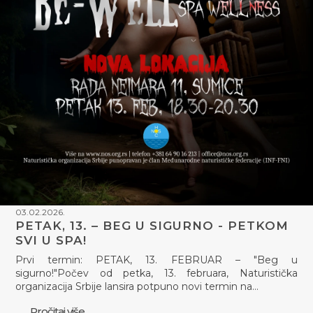
03.02.2026.
PETAK, 13. – BEG U SIGURNO - PETKOM
SVI U SPA!
Prvi termin: PETAK, 13. FEBRUAR – "Beg u
sigurno!"Počev od petka, 13. februara, Naturistička
organizacija Srbije lansira potpuno novi termin na…
Pročitaj više