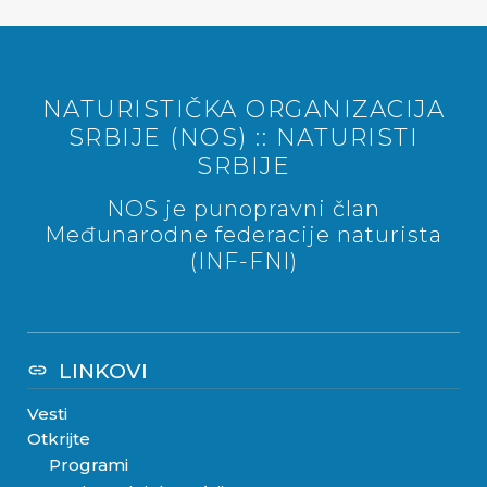
NATURISTIČKA ORGANIZACIJA
SRBIJE (NOS) :: NATURISTI
SRBIJE
NOS je punopravni član
Međunarodne federacije naturista
(INF-FNI)
LINKOVI
link
Vesti
Otkrijte
Programi