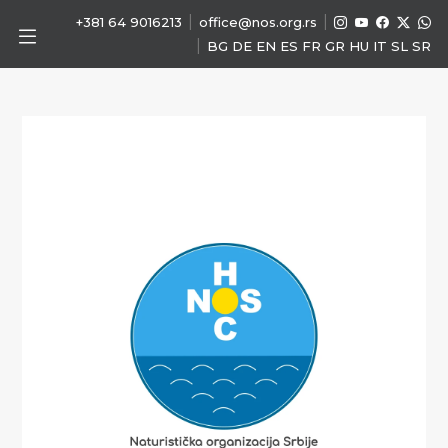
|
|
+381 64 9016213
office@nos.org.rs
|
BG
DE
EN
ES
FR
GR
HU
IT
SL
SR