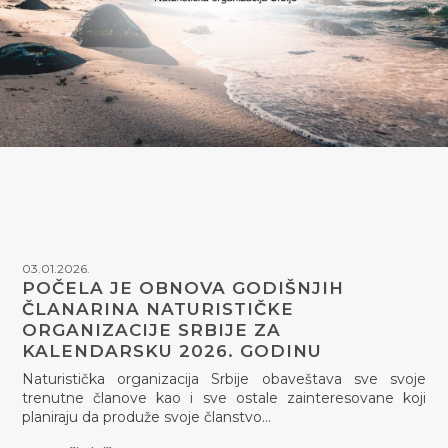
03.01.2026.
POČELA JE OBNOVA GODIŠNJIH
ČLANARINA NATURISTIČKE
ORGANIZACIJE SRBIJE ZA
KALENDARSKU 2026. GODINU
Naturistička organizacija Srbije obaveštava sve svoje
trenutne članove kao i sve ostale zainteresovane koji
planiraju da produže svoje članstvo…