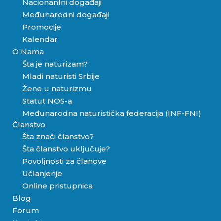
Nacionanlni događaji
Međunarodni događaji
Promocije
Kalendar
O Nama
Šta je naturizam?
Mladi naturisti Srbije
Žene u naturizmu
Statut NOS-a
Međunarodna naturistička federacija (INF-FNI)
Članstvo
Šta znači članstvo?
Šta članstvo uključuje?
Povoljnosti za članove
Učlanjenje
Online pristupnica
Blog
Forum