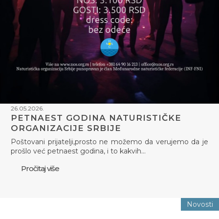
26.05.2026.
PETNAEST GODINA NATURISTIČKE
ORGANIZACIJE SRBIJE
Poštovani prijatelji,prosto ne možemo da verujemo da je
prošlo već petnaest godina, i to kakvih…
Pročitaj više
Novosti