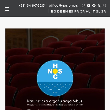
|
|
+381 64 9016213
office@nos.org.rs
|
BG
DE
EN
ES
FR
GR
HU
IT
SL
SR