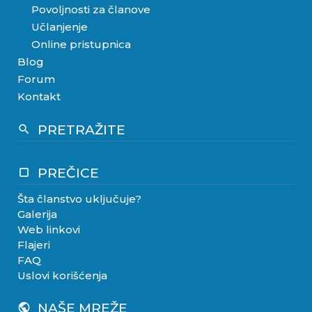
Povoljnosti za članove
Učlanjenje
Online pristupnica
Blog
Forum
Kontakt
PRETRAŽITE
search
PREČICE
crop_square
Šta članstvo uključuje?
Galerija
Web linkovi
Flajeri
FAQ
Uslovi korišćenja
NAŠE MREŽE
public