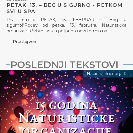
PETAK, 13. – BEG U SIGURNO - PETKOM
SVI U SPA!
Prvi termin: PETAK, 13. FEBRUAR – "Beg u
sigurno!"Počev od petka, 13. februara, Naturistička
organizacija Srbije lansira potpuno novi termin na…
Pročitaj više
POSLEDNJI TEKSTOVI
Nacionanlni događaji