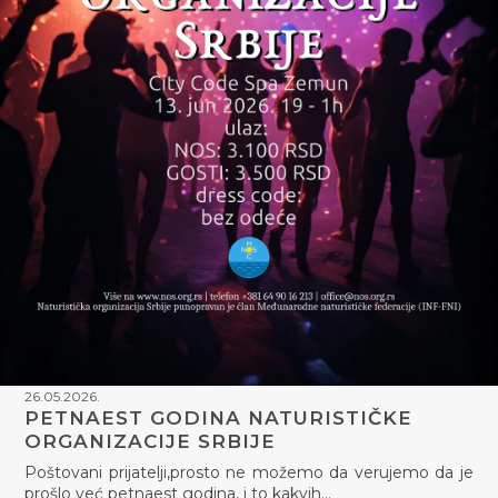
26.05.2026.
PETNAEST GODINA NATURISTIČKE
ORGANIZACIJE SRBIJE
Poštovani prijatelji,prosto ne možemo da verujemo da je
prošlo već petnaest godina, i to kakvih…