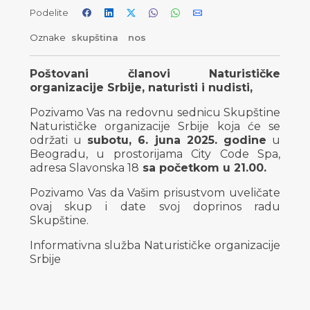
Podelite
Oznake
skupština
nos
Poštovani članovi Naturističke
organizacije Srbije, naturisti i nudisti,
Pozivamo Vas na redovnu sednicu Skupštine
Naturističke organizacije Srbije koja će se
održati u
subotu, 6. juna 2025. godine
u
Beogradu, u prostorijama City Code Spa,
adresa Slavonska 18
sa početkom u 21.00.
Pozivamo Vas da Vašim prisustvom uveličate
ovaj skup i date svoj doprinos radu
Skupštine.
Informativna služba Naturističke organizacije
Srbije