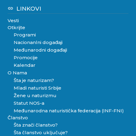
LINKOVI
link
Vesti
Otkrijte
Programi
Nacionanlni događaji
Međunarodni događaji
Promocije
Kalendar
O Nama
Šta je naturizam?
Mladi naturisti Srbije
Žene u naturizmu
Statut NOS-a
Međunarodna naturistička federacija (INF-FNI)
Članstvo
Šta znači članstvo?
Šta članstvo uključuje?