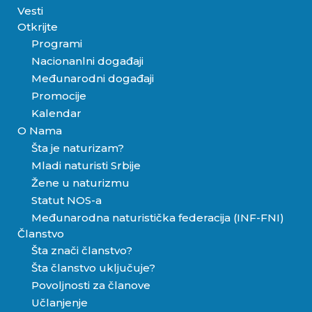
Vesti
Otkrijte
Programi
Nacionanlni događaji
Međunarodni događaji
Promocije
Kalendar
O Nama
Šta je naturizam?
Mladi naturisti Srbije
Žene u naturizmu
Statut NOS-a
Međunarodna naturistička federacija (INF-FNI)
Članstvo
Šta znači članstvo?
Šta članstvo uključuje?
Povoljnosti za članove
Učlanjenje