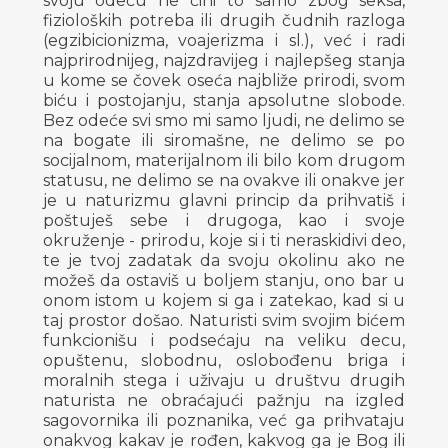
svoju odeću ne čini to samo zbog seksa,
fizioloških potreba ili drugih čudnih razloga
(egzibicionizma, voajerizma i sl.), već i radi
najprirodnijeg, najzdravijeg i najlepšeg stanja
u kome se čovek oseća najbliže prirodi, svom
biću i postojanju, stanja apsolutne slobode.
Bez odeće svi smo mi samo ljudi, ne delimo se
na bogate ili siromašne, ne delimo se po
socijalnom, materijalnom ili bilo kom drugom
statusu, ne delimo se na ovakve ili onakve jer
je u naturizmu glavni princip da prihvatiš i
poštuješ sebe i drugoga, kao i svoje
okruženje - prirodu, koje si i ti neraskidivi deo,
te je tvoj zadatak da svoju okolinu ako ne
možeš da ostaviš u boljem stanju, ono bar u
onom istom u kojem si ga i zatekao, kad si u
taj prostor došao. Naturisti svim svojim bićem
funkcionišu i podsećaju na veliku decu,
opuštenu, slobodnu, oslobođenu briga i
moralnih stega i uživaju u društvu drugih
naturista ne obraćajući pažnju na izgled
sagovornika ili poznanika, već ga prihvataju
onakvog kakav je rođen, kakvog ga je Bog ili