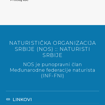
NATURISTIČKA ORGANIZACIJA
SRBIJE (NOS) :: NATURISTI
SRBIJE
NOS je punopravni član
Međunarodne federacije naturista
(INF-FNI)
LINKOVI
link