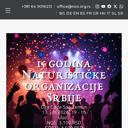
|
|
+381 64 9016213
office@nos.org.rs
|
BG
DE
EN
ES
FR
GR
HU
IT
SL
SR