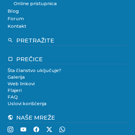
Online pristupnica
Blog
Forum
Kontakt
PRETRAŽITE
search
PREČICE
crop_square
Šta članstvo uključuje?
Galerija
Web linkovi
Flajeri
FAQ
Uslovi korišćenja
NAŠE MREŽE
public