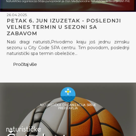
26.04.2025.
PETAK 6. JUN IZUZETAK - POSLEDNJI
VELNES TERMIN U SEZONI SA
ZABAVOM
Naši dragi naturisti,Privodimo kraju još jednu zimsku
sezonu u City Code SPA centru. Tim povodom, poslednji
naturistički spa termin obeležiće…
Pročitaj više