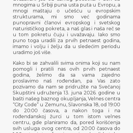
mnogima u Srbiji puna usta puta u Evropu, a
mnogi maštaju o učešću u evropskim
strukturama, mi smo već godinama
punopravni članovi evropskog i svetskog
naturističkog pokreta, a naš glas i naša reč se
u tom pokretu čuju i uvažavaju. Iako smo
puno toga uradili za prvih petnaest godina,
imamo i volju i želju da u sledećim periodu
uradimo još više.
Kako bi se zahvalili svima onima koji su nam
pomogli i pratili nas ovih prvih petnaest
godina, želimo da sa vama zajedno
proslavimo naš rođendan, pa Vas zato
pozivamo da nam se pridružite na Svečanoj
Skupštini udruženja 13. juna 2026. godine u
bašti našeg baznog okupljanja, Velnes centra
“City Code” u Zemunu, Slavonska 18, od 19:00
do 20:00 časova, a nakon toga i na
rođendanskoj žurci u tom istom velnes
centru, gde planiramo da, pored korišćenja
svih usluga ovog centra, od 20:00 časova do