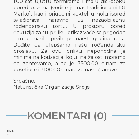
1:00 sat ujutru formiramo i malu diskoteku
pored bazena (vodiće je naš tradicionalni DJ
Marko), kao i prigodini koktel u holu ispred
svlačionica, naravno, uz nezaobilaznu
rođendansku tortu. U prostoru pored
đakuzija za tu priliku prikazivaće se prigodan
film o naših prvih petnaest godina rada.
Dođite da ulepšamo našu rođendansku
proslavu. Za ovu priliku nepohodna je
minimalna kotizacija, koju, na žalost, moramo
da zahtevamo, a to je 3500,00 dinara za
posetioce i 3100,00 dinara za naše članove.
Srdačno,
Naturistička Organizacija Srbije
KOMENTARI (0)
IME