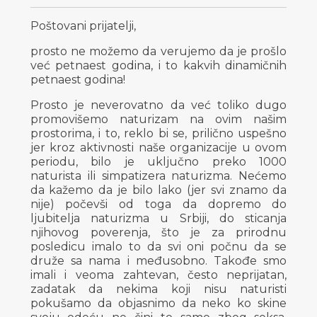
Poštovani prijatelji,
prosto ne možemo da verujemo da je prošlo
već petnaest godina, i to kakvih dinamičnih
petnaest godina!
Prosto je neverovatno da već toliko dugo
promovišemo naturizam na ovim našim
prostorima, i to, reklo bi se, prilično uspešno
jer kroz aktivnosti naše organizacije u ovom
periodu, bilo je uključno preko 1000
naturista ili simpatizera naturizma. Nećemo
da kažemo da je bilo lako (jer svi znamo da
nije) počevši od toga da dopremo do
ljubitelja naturizma u Srbiji, do sticanja
njihovog poverenja, što je za prirodnu
posledicu imalo to da svi oni počnu da se
druže sa nama i međusobno. Takođe smo
imali i veoma zahtevan, često neprijatan,
zadatak da nekima koji nisu naturisti
pokušamo da objasnimo da neko ko skine