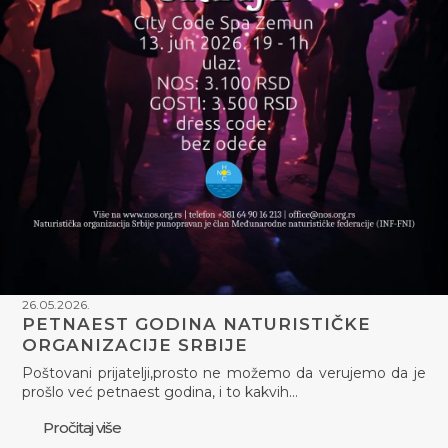
26.05.2026.
PETNAEST GODINA NATURISTIČKE
ORGANIZACIJE SRBIJE
Poštovani prijatelji,prosto ne možemo da verujemo da je
prošlo već petnaest godina, i to kakvih…
Pročitaj više