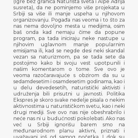
(Igre bez granica Naturista sveta i Alpe Adrija
susreta), da ne pominjemo više projekata u
Srbiji sa više ili manje uspeha u njihovom
organizovanju. Pogađa nas veoma i to što za
nas nema dovoljno mesta u medijima, osim
baš onda kad nemaju čime da popune
program, pa tada iniciraju neke nastupe u
njihovim uglavnom manje popularnim
emisijama ili, kad se negde desi neki skandal
vezan sa naturizmom, pa se tada sete da
postojimo kako bi svoju vest upotpunili i
našim komentarom o tome. Sve ovo je
veoma razočaravajuće s obzirom da su u
sedamdesetim i osamdesetim godinama, kao i
u delu devedesetih, naturistički aktivisti i
udruženja bili prisutni u javnosti. Politika
Ekspres je skoro svake nedelje pisala o nekim
aktivnostima u naturističkom svetu, kao i neki
drugi mediji. Sve ovo nas nije obeshrabrilo i
neće nas ni u budućnosti pokolebati. Ako nas
već u Srbiji ignorišu barem smo na
međunarodnom planu aktivni, priznati i
uvažavani još od samog početka. I dok su