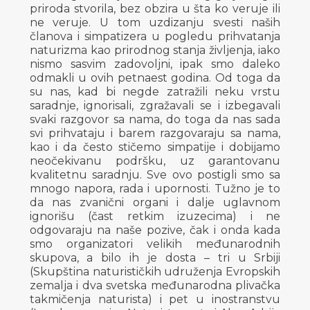
priroda stvorila, bez obzira u šta ko veruje ili
ne veruje. U tom uzdizanju svesti naših
članova i simpatizera u pogledu prihvatanja
naturizma kao prirodnog stanja življenja, iako
nismo sasvim zadovoljni, ipak smo daleko
odmakli u ovih petnaest godina. Od toga da
su nas, kad bi negde zatražili neku vrstu
saradnje, ignorisali, zgražavali se i izbegavali
svaki razgovor sa nama, do toga da nas sada
svi prihvataju i barem razgovaraju sa nama,
kao i da često stičemo simpatije i dobijamo
neočekivanu podršku, uz garantovanu
kvalitetnu saradnju. Sve ovo postigli smo sa
mnogo napora, rada i upornosti. Tužno je to
da nas zvanični organi i dalje uglavnom
ignorišu (čast retkim izuzecima) i ne
odgovaraju na naše pozive, čak i onda kada
smo organizatori velikih međunarodnih
skupova, a bilo ih je dosta – tri u Srbiji
(Skupština naturističkih udruženja Evropskih
zemalja i dva svetska međunarodna plivačka
takmičenja naturista) i pet u inostranstvu