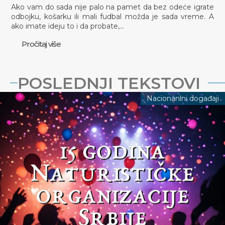
Ako vam do sada nije palo na pamet da bez odeće igrate
odbojku, košarku ili mali fudbal možda je sada vreme. A
ako imate ideju to i da probate,…
Pročitaj više
POSLEDNJI TEKSTOVI
Nacionanlni događaji