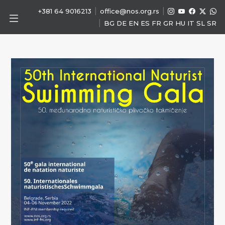
|
|
+381 64 9016213
office@nos.org.rs
|
BG
DE
EN
ES
FR
GR
HU
IT
SL
SR