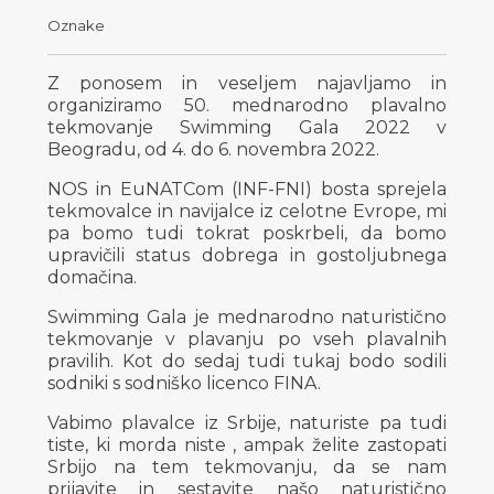
Oznake
Z ponosem in veseljem najavljamo in
organiziramo 50. mednarodno plavalno
tekmovanje Swimming Gala 2022 v
Beogradu, od 4. do 6. novembra 2022.
NOS in EuNATCom (INF-FNI) bosta sprejela
tekmovalce in navijalce iz celotne Evrope, mi
pa bomo tudi tokrat poskrbeli, da bomo
upravičili status dobrega in gostoljubnega
domačina.
Swimming Gala je mednarodno naturistično
tekmovanje v plavanju po vseh plavalnih
pravilih. Kot do sedaj tudi tukaj bodo sodili
sodniki s sodniško licenco FINA.
Vabimo plavalce iz Srbije, naturiste pa tudi
tiste, ki morda niste , ampak želite zastopati
Srbijo na tem tekmovanju, da se nam
prijavite in sestavite našo naturistično