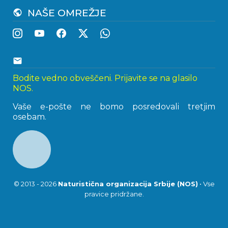
NAŠE OMREŽJE
public
email
Bodite vedno obveščeni. Prijavite se na glasilo
NOS.
Vaše e-pošte ne bomo posredovali tretjim
osebam.
© 2013 - 2026
Naturistična organizacija Srbije (NOS)
• Vse
pravice pridržane.