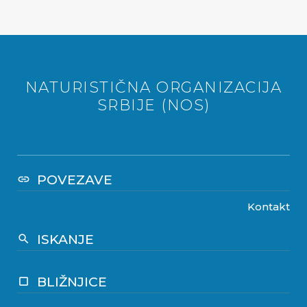
NATURISTIČNA ORGANIZACIJA
SRBIJE (NOS)
POVEZAVE
link
Kontakt
ISKANJE
search
BLIŽNJICE
crop_square