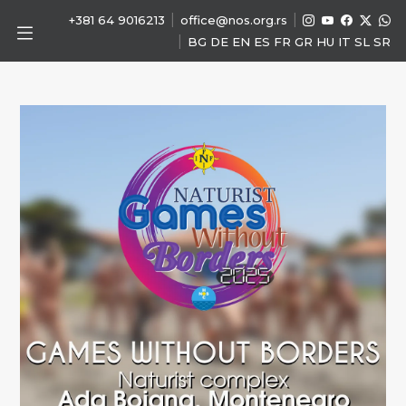
|
|
+381 64 9016213
office@nos.org.rs
|
BG
DE
EN
ES
FR
GR
HU
IT
SL
SR