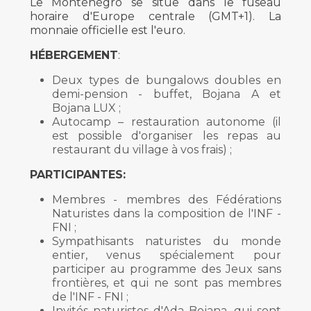
Le Monténégro se situe dans le fuseau
horaire d'Europe centrale (GMT+1). La
monnaie officielle est l'euro.
HÉBERGEMENT
:
Deux types de bungalows doubles en
demi-pension - buffet, Bojana A et
Bojana LUX ;
Autocamp – restauration autonome (il
est possible d'organiser les repas au
restaurant du village à vos frais) ;
PARTICIPANTES:
Membres - membres des Fédérations
Naturistes dans la composition de l'INF -
FNI ;
Sympathisants naturistes du monde
entier, venus spécialement pour
participer au programme des Jeux sans
frontières, et qui ne sont pas membres
de l'INF - FNI ;
Invités naturistes d'Ada Bojana, qui sont